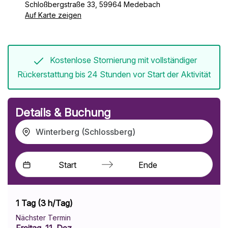
Schloßbergstraße 33, 59964 Medebach
Auf Karte zeigen
Kostenlose Stornierung
mit vollständiger
Rückerstattung bis 24 Stunden vor Start der Aktivität
Details & Buchung
Winterberg (Schlossberg)
Press
Press
the
the
1 Tag (3 h/Tag)
down
down
arrow
arrow
Nächster Termin
Freitag, 11. Dez.