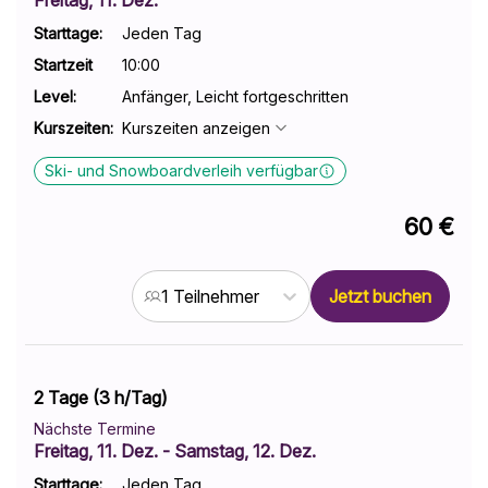
key
key
to
to
Starttage:
Jeden Tag
interact
interact
Startzeit
10:00
with
with
Level
:
Anfänger, Leicht fortgeschritten
the
the
Kurszeiten
:
Kurszeiten anzeigen
calendar
calendar
and
and
Ski- und Snowboardverleih verfügbar
select
select
a
a
60 €
date.
date.
Press
Press
the
the
Jetzt buchen
1 Teilnehmer
question
question
mark
mark
key
key
to
to
2 Tage (3 h/Tag)
get
get
Nächste Termine
the
the
Freitag, 11. Dez.
- Samstag, 12. Dez.
keyboard
keyboard
Starttage:
Jeden Tag