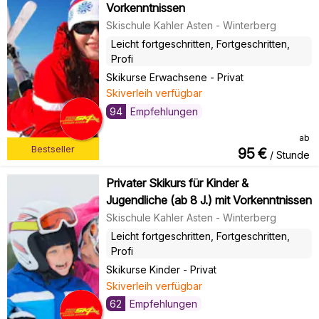
Vorkenntnissen
Skischule Kahler Asten - Winterberg
Leicht fortgeschritten, Fortgeschritten,
Profi
Skikurse Erwachsene
-
Privat
Skiverleih verfügbar
94
Empfehlungen
ab
Bestseller
95
€
/ Stunde
Privater Skikurs für Kinder &
Jugendliche (ab 8 J.) mit Vorkenntnissen
Skischule Kahler Asten - Winterberg
Leicht fortgeschritten, Fortgeschritten,
Profi
Skikurse Kinder
-
Privat
Skiverleih verfügbar
62
Empfehlungen