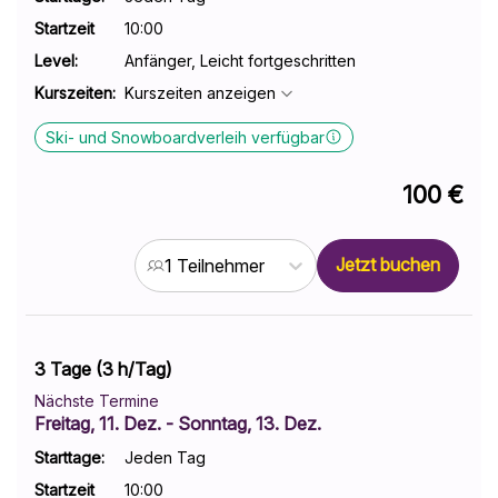
shortcuts
shortcuts
Startzeit
10:00
for
for
Level
:
Anfänger, Leicht fortgeschritten
changing
changing
dates.
dates.
Kurszeiten
:
Kurszeiten anzeigen
Ski- und Snowboardverleih verfügbar
100 €
Jetzt buchen
1 Teilnehmer
3 Tage (3 h/Tag)
Nächste Termine
Freitag, 11. Dez.
- Sonntag, 13. Dez.
Starttage:
Jeden Tag
Startzeit
10:00