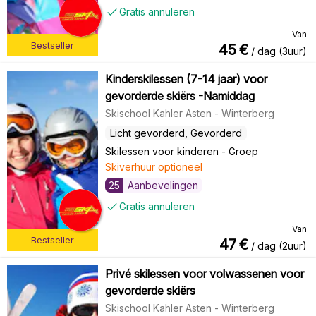
Gratis annuleren
Van
Bestseller
45
€
/ dag (3uur)
Kinderskilessen (7-14 jaar) voor
gevorderde skiërs -Namiddag
Skischool Kahler Asten - Winterberg
Licht gevorderd, Gevorderd
Skilessen voor kinderen
-
Groep
Skiverhuur optioneel
25
Aanbevelingen
Gratis annuleren
Van
Bestseller
47
€
/ dag (2uur)
Privé skilessen voor volwassenen voor
gevorderde skiërs
Skischool Kahler Asten - Winterberg