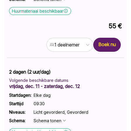
question
question
mark
mark
Huurmateriaal beschikbaar
key
key
to
to
55 €
get
get
the
the
keyboard
keyboard
Boek nu
1 deelnemer
shortcuts
shortcuts
for
for
changing
changing
dates.
dates.
2 dagen (2 uur/dag)
Volgende beschikbare datums
vrijdag, dec. 11
- zaterdag, dec. 12
Startdagen:
Elke dag
Starttijd
09:30
Niveaus
:
Licht gevorderd, Gevorderd
Schema
:
Schema tonen