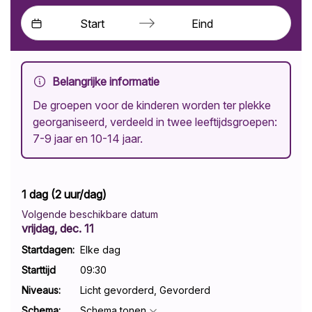
Press
Press
the
the
down
down
Belangrijke informatie
arrow
arrow
De groepen voor de kinderen worden ter plekke
key
key
georganiseerd, verdeeld in twee leeftijdsgroepen:
to
to
7-9 jaar en 10-14 jaar.
interact
interact
with
with
the
the
1 dag (2 uur/dag)
calendar
calendar
and
and
Volgende beschikbare datum
vrijdag, dec. 11
select
select
a
a
Startdagen:
Elke dag
date.
date.
Starttijd
09:30
Press
Press
Niveaus
:
Licht gevorderd, Gevorderd
the
the
Schema
:
Schema tonen