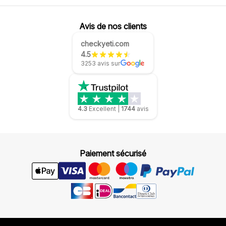
Avis de nos clients
checkyeti.com
4.5
3253 avis sur
4.3
Excellent
|
1744
avis
Paiement sécurisé