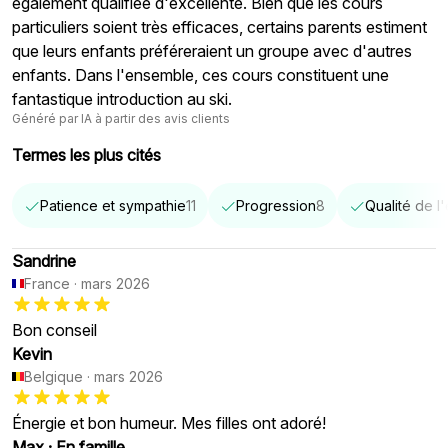
également qualifiée d'excellente. Bien que les cours
particuliers soient très efficaces, certains parents estiment
que leurs enfants préféreraient un groupe avec d'autres
enfants. Dans l'ensemble, ces cours constituent une
fantastique introduction au ski.
Généré par IA à partir des avis clients
Termes les plus cités
Patience et sympathie
11
Progression
8
Qualité de 
Sandrine
France
·
mars 2026
Bon conseil
Kevin
Belgique
·
mars 2026
Énergie et bon humeur. Mes filles ont adoré!
Max
·
En famille