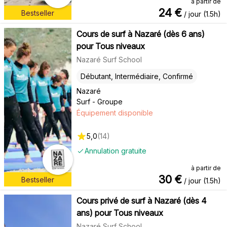
à partir de
24
€
Bestseller
/ jour (1.5h)
Cours de surf à Nazaré (dès 6 ans)
pour Tous niveaux
Nazaré Surf School
Débutant, Intermédiaire, Confirmé
Nazaré
Surf - Groupe
Équipement disponible
5,0
(
14
)
Annulation gratuite
à partir de
30
€
Bestseller
/ jour (1.5h)
Cours privé de surf à Nazaré (dès 4
ans) pour Tous niveaux
Nazaré Surf School