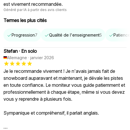
est vivement recommandée.
Généré par IA à partir des avis clients
Termes les plus cités
Progression
7
Qualité de l'enseignement
5
Patience
Stefan
·
En solo
Allemagne
·
janvier 2026
Je le recommande vivement ! Je n'avais jamais fait de
snowboard auparavant et maintenant, je dévale les pistes
en toute confiance. Le moniteur vous guide patiemment et
professionnellement à chaque étape, même si vous devez
vous y reprendre à plusieurs fois.
Sympanique et compréhensif, il parlait anglais.
…