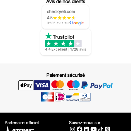
Avis de nos clients
checkyeti.com
4.5
3235 avis sur
4.4
Excellent
|
1728
avis
Paiement sécurisé
Partenaire officiel
Suivez-nous sur