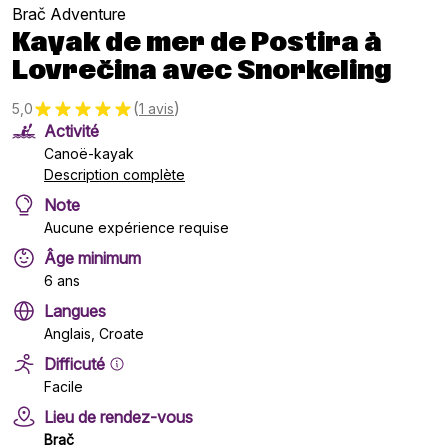
Brač Adventure
Kayak de mer de Postira à
Lovrečina avec Snorkeling
(
)
5,0
1 avis
Activité
Canoë-kayak
Description complète
Note
Aucune expérience requise
Âge minimum
6 ans
Langues
Anglais, Croate
Difficuté
Facile
Lieu de rendez-vous
Brač