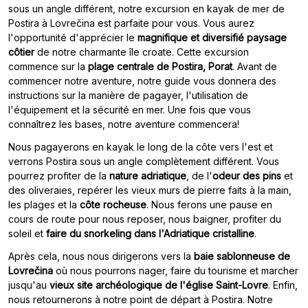
sous un angle différent, notre excursion en kayak de mer de
Postira à Lovrečina est parfaite pour vous. Vous aurez
l'opportunité d'apprécier le
magnifique et diversifié paysage
côtier
de notre charmante île croate. Cette excursion
commence sur la
plage centrale de Postira, Porat
. Avant de
commencer notre aventure, notre guide vous donnera des
instructions sur la manière de pagayer, l'utilisation de
l'équipement et la sécurité en mer. Une fois que vous
connaîtrez les bases, notre aventure commencera!
Nous pagayerons en kayak le long de la côte vers l'est et
verrons Postira sous un angle complètement différent. Vous
pourrez profiter de la
nature adriatique
, de l'
odeur des pins
et
des oliveraies, repérer les vieux murs de pierre faits à la main,
les plages et la
côte rocheuse
. Nous ferons une pause en
cours de route pour nous reposer, nous baigner, profiter du
soleil et
faire du snorkeling dans l'Adriatique cristalline
.
Après cela, nous nous dirigerons vers la
baie sablonneuse de
Lovrečina
où nous pourrons nager, faire du tourisme et marcher
jusqu'au
vieux site archéologique de l'église Saint-Lovre
. Enfin,
nous retournerons à notre point de départ à Postira. Notre