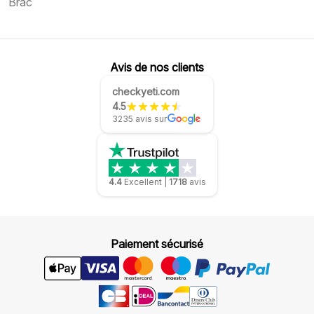
Brač
Avis de nos clients
checkyeti.com
4.5
3235 avis sur
4.4
Excellent
|
1718
avis
Paiement sécurisé