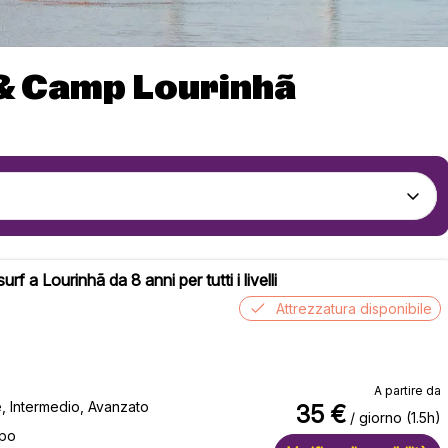
 & Camp Lourinhã
surf a Lourinhã da 8 anni per tutti i livelli
Attrezzatura disponibile
A partire da
e, Intermedio, Avanzato
35
€
/ giorno (1.5h)
ppo