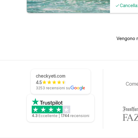
Cancella
Vengono mo
checkyeti.com
4.5
Come 
3253 recensioni su
4.3
Eccellente
|
1744
recensioni