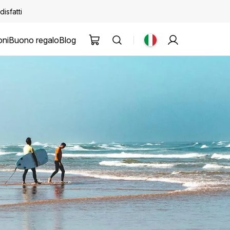
disfatti
oni
Buono regalo
Blog