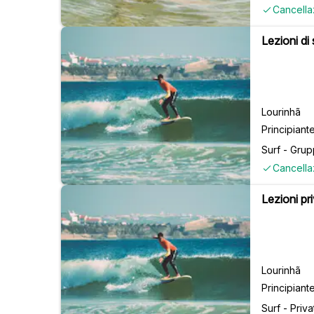
Cancella
Lezioni di 
Lourinhã
Principiant
Surf - Gru
Cancella
Lezioni pri
Lourinhã
Principiant
Surf - Priva