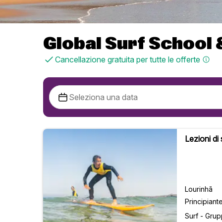
Global Surf School
Cancellazione gratuita per tutte le offerte
Lezioni di 
Lourinhã
Principiant
Surf - Gru