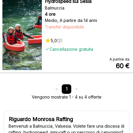
Hydrospeed sul Sesia
Balmuccia
4 ore
Medio
,
A partire da 14 anni
Transfer disponibile
5,0
(
2
)
Cancellazione gratuita
A partire da
60
€
1
Vengono mostrate 1 - 4 su 4 offerte
Riguardo Monrosa Rafting
Benvenuti a Balmuccia, Valsesia. Volete fare una discesa di
rafting, hydrospeed, mini-raft o un percorso di canyoning?