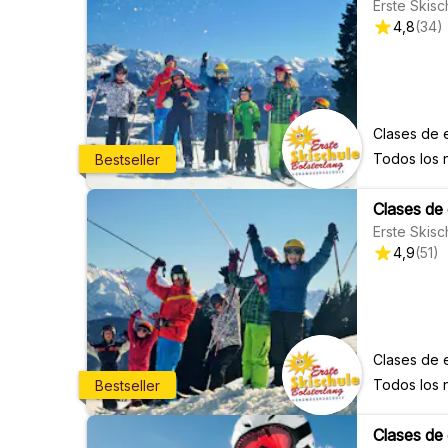
Erste Skisc
4,8
(
34
)
Clases de 
Todos los 
Bestseller
Clases de 
Erste Skisc
4,9
(
51
)
Clases de 
Todos los 
Bestseller
Clases de 