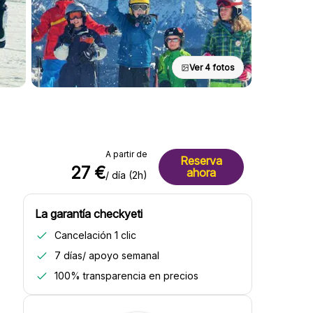
Ver 4 fotos
A partir de
Reserva
27 €
ahora
/ día (2h)
La garantía checkyeti
Cancelación 1 clic
7 días/ apoyo semanal
100% transparencia en precios