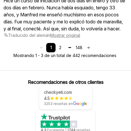
Hice un curso de iniciación de dos días en enero y otro de
dos días en febrero. Nunca había esquiado, tengo 33
años, y Manfred me enseñó muchísimo en esos pocos
días. Fue muy paciente y me lo explicó todo de maravilla,
y al final, conecté. Así que, sin duda, lo volvería a hacer.
Traducido del alemán
Mostrar original
1
2
148
Mostrando 1 - 3 de un total de 442 recomendaciones
Recomendaciones de otros clientes
checkyeti.com
4.5
3253 reseñas en
4.3
Excelente
|
1744
reseñas