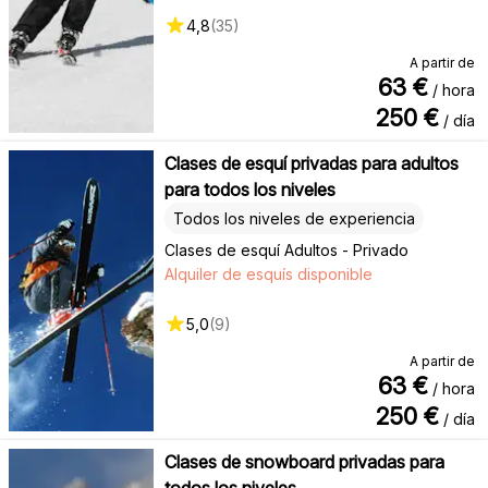
4,8
(
35
)
A partir de
63
€
/ hora
250
€
/ día
Clases de esquí privadas para adultos
para todos los niveles
Todos los niveles de experiencia
Clases de esquí Adultos - Privado
Alquiler de esquís disponible
5,0
(
9
)
A partir de
63
€
/ hora
250
€
/ día
Clases de snowboard privadas para
todos los niveles