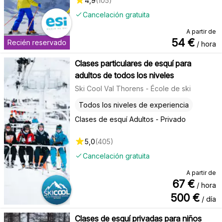
4,9
(
105
)
Cancelación gratuita
A partir de
54
€
Recién reservado
/ hora
Clases particulares de esquí para
adultos de todos los niveles
Ski Cool Val Thorens - École de ski
Todos los niveles de experiencia
Clases de esquí Adultos - Privado
5,0
(
405
)
Cancelación gratuita
A partir de
67
€
/ hora
500
€
/ día
Clases de esquí privadas para niños