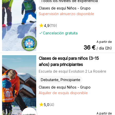
Todos los niveles de experiencia
Clases de esquí Niños - Grupo
Supervisión almuerzo disponible
4,9
(
119
)
Cancelación gratuita
A partir de
36
€
/ día (2h)
Clases de esquí para niños (3-15
años) para principiantes
Escuela de esquí Evolution 2 La Rosière
Debutante, Principiante
Clases de esquí Niños - Grupo
Alquiler de esquís disponible
5,0
(
4
)
A partir de