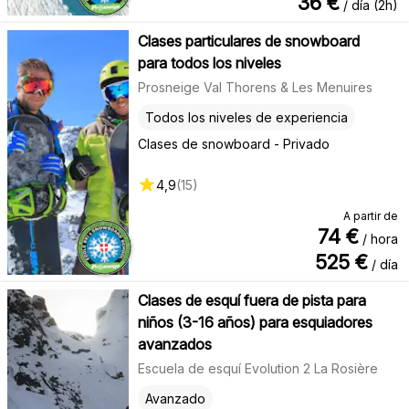
36
€
/ día (2h)
Clases particulares de snowboard
para todos los niveles
Prosneige Val Thorens & Les Menuires
Todos los niveles de experiencia
Clases de snowboard - Privado
4,9
(
15
)
A partir de
74
€
/ hora
525
€
/ día
Clases de esquí fuera de pista para
niños (3-16 años) para esquiadores
avanzados
Escuela de esquí Evolution 2 La Rosière
Avanzado