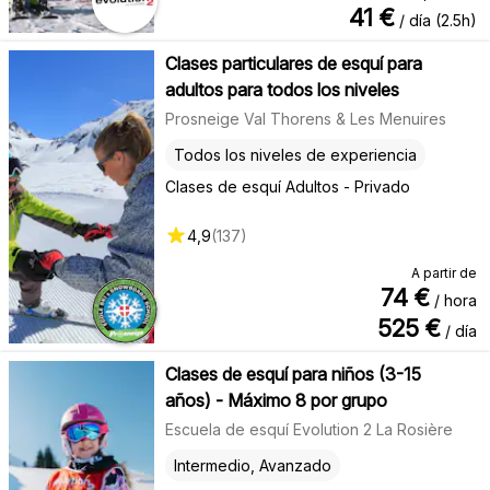
41
€
/ día (2.5h)
Clases particulares de esquí para
adultos para todos los niveles
Prosneige Val Thorens & Les Menuires
Todos los niveles de experiencia
Clases de esquí Adultos - Privado
4,9
(
137
)
A partir de
74
€
/ hora
525
€
/ día
Clases de esquí para niños (3-15
años) - Máximo 8 por grupo
Escuela de esquí Evolution 2 La Rosière
Intermedio, Avanzado