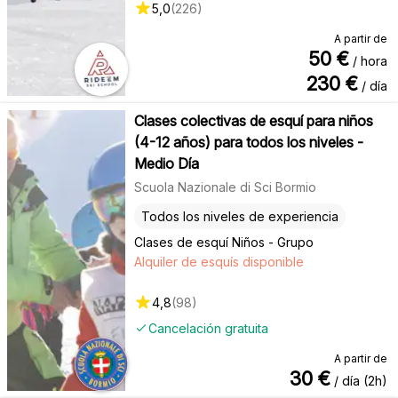
5,0
(
226
)
A partir de
50
€
/ hora
230
€
/ día
Clases colectivas de esquí para niños
(4-12 años) para todos los niveles -
Medio Día
Scuola Nazionale di Sci Bormio
Todos los niveles de experiencia
Clases de esquí Niños - Grupo
Alquiler de esquís disponible
4,8
(
98
)
Cancelación gratuita
A partir de
30
€
/ día (2h)