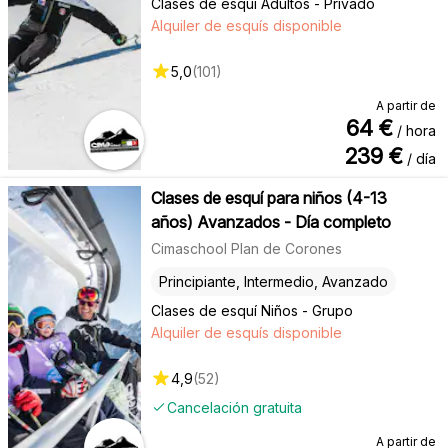
Clases de esquí Adultos - Privado
Alquiler de esquís disponible
5,0
(
101
)
A partir de
64
€
/ hora
239
€
/ día
Clases de esquí para niños (4-13
años) Avanzados - Día completo
Cimaschool Plan de Corones
Principiante, Intermedio, Avanzado
Clases de esquí Niños - Grupo
Alquiler de esquís disponible
4,9
(
52
)
Cancelación gratuita
A partir de