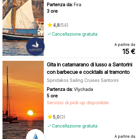
Partenza da:
Fira
3 ore
4,8
(
54
)
Cancellazione gratuita
A partire da
15
€
Gita in catamarano di lusso a Santorini
con barbecue e cocktails al tramonto
Spiridakos Sailing Cruises Santorini
Partenza da:
Vlychada
5 ore
Servizio di pick-up disponibile
5,0
(
3
)
Cancellazione gratuita
A partire da