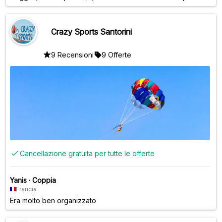
Navigare sullo yacht senza motore mentre il sole tramontava
era magico. Il cibo era di prima classe, buono come quello di
molti ristoranti. Chiunque stia pensando di fare una crociera
Crazy Sports Santorini
in yacht dovrebbe assolutamente usarli. Avrai un'esperienza
favolosa
9 Recensioni
9 Offerte
Cancellazione gratuita per tutte le offerte
Yanis
·
Coppia
Francia
Era molto ben organizzato