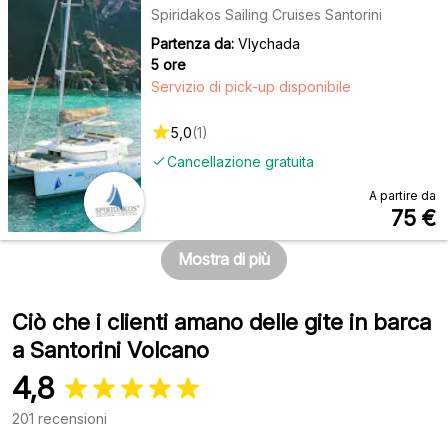
Spiridakos Sailing Cruises Santorini
Partenza da:
Vlychada
5 ore
Servizio di pick-up disponibile
5,0
(
1
)
Cancellazione gratuita
A partire da
75
€
Mostra di più
Ciò che i clienti amano delle gite in barca
a Santorini Volcano
4,8
201 recensioni