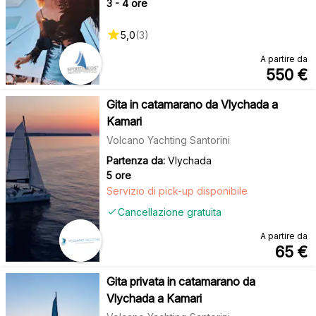
3 - 4 ore
5,0
(
3
)
A partire da
550
€
Gita in catamarano da Vlychada a
Kamari
Volcano Yachting Santorini
Partenza da:
Vlychada
5 ore
Servizio di pick-up disponibile
Cancellazione gratuita
A partire da
65
€
Gita privata in catamarano da
Vlychada a Kamari