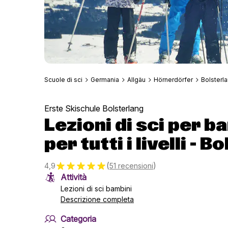
Scuole di sci
Germania
Allgäu
Hörnerdörfer
Bolsterl
Erste Skischule Bolsterlang
Lezioni di sci per b
per tutti i livelli - 
(
)
4,9
51 recensioni
Attività
Lezioni di sci bambini
Descrizione completa
Categoria