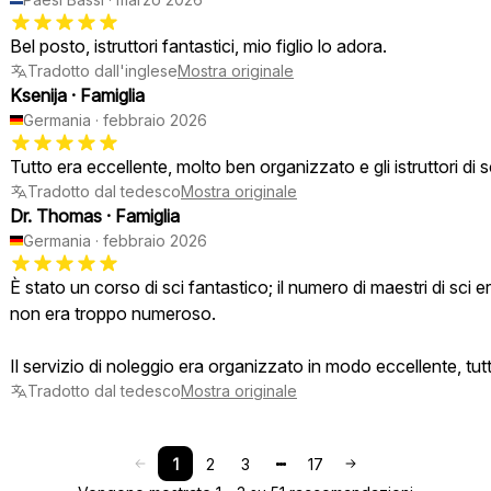
Bel posto, istruttori fantastici, mio figlio lo adora.
Tradotto dall'inglese
Mostra originale
Ksenija
·
Famiglia
Germania
·
febbraio 2026
Tutto era eccellente, molto ben organizzato e gli istruttori di s
Tradotto dal tedesco
Mostra originale
Dr. Thomas
·
Famiglia
Germania
·
febbraio 2026
È stato un corso di sci fantastico; il numero di maestri di sci 
non era troppo numeroso.
Il servizio di noleggio era organizzato in modo eccellente, tutto
Tradotto dal tedesco
Mostra originale
1
2
3
17