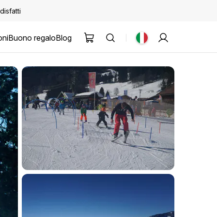
disfatti
oni
Buono regalo
Blog