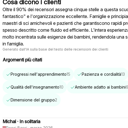
Cosa dicono i clienti
Oltre il 90% dei recensori assegna cinque stelle a questa scuol
fantastico" e l'organizzazione eccellente. Famiglie e principia
maestri di sci amichevoli e pazienti che garantiscono rapidi pr
spesso descritto come fluido ed efficiente. L'intera esperie
molto incentrata sulle esigenze dei bambini, rendendola una 
in famiglia.
Generato dall'IA sulla base del testo delle recensioni dei clienti
Argomenti più citati
Progressi nell'apprendimento
15
Pazienza e cordialità
13
Qualità dell'insegnamento
10
Ambiente adatto ai bambini
Dimensione del gruppo
2
Michal
·
In solitaria
Paesi Bassi
·
marzo 2026