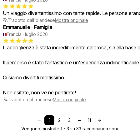
Un viaggio divertentissimo con tante rapide. Le persone erano
Tradotto dall'olandese
Mostra originale
Emmanuelle
·
Famiglia
Francia
·
luglio 2026
L'accoglienza è stata incredibilmente calorosa, sia alla base 
Il percorso è stato fantastico e un'esperienza indimenticabile p
Ci siamo divertiti moltissimo.
Non esitate, non ve ne pentirete!
Tradotto dal francese
Mostra originale
1
2
3
11
Vengono mostrate 1 - 3 su 33 raccomandazioni