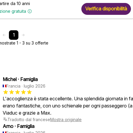
artire da 10 anni
Verifica disponibilità
zione gratuita
1
strate 1 - 3 su 3 offerte
Michel
·
Famiglia
Francia
·
luglio 2026
L'accoglienza è stata eccellente. Una splendida giornata in f
erano fantastiche, con uno schienale per ogni passeggero (a d
Viaduc e grazie a Max.
Tradotto dal francese
Mostra originale
Arno
·
Famiglia
Francia
·
luglio 2026