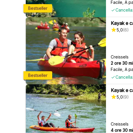
Facile
,
A pa
Bestseller
Cancella
Kayak e ca
5,0
(
6
)
Creissels
2 ore 30 mi
Facile
,
A pa
Bestseller
Cancella
Kayak e ca
5,0
(
9
)
Creissels
4 ore 30 mi