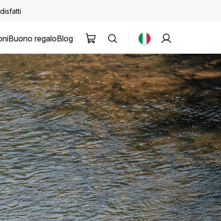
disfatti
oni
Buono regalo
Blog