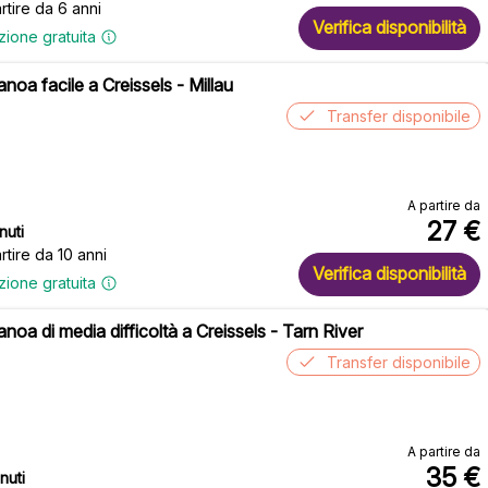
rtire da 6 anni
Verifica disponibilità
zione gratuita
noa facile a Creissels - Millau
Transfer disponibile
A partire da
27
€
nuti
rtire da 10 anni
Verifica disponibilità
zione gratuita
noa di media difficoltà a Creissels - Tarn River
Transfer disponibile
A partire da
35
€
nuti