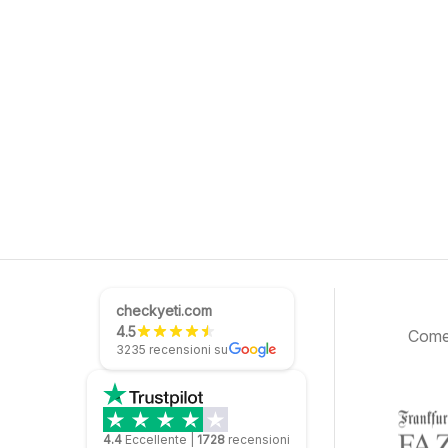
checkyeti.com
4.5
Come 
3235 recensioni su
4.4
Eccellente
|
1728
recensioni