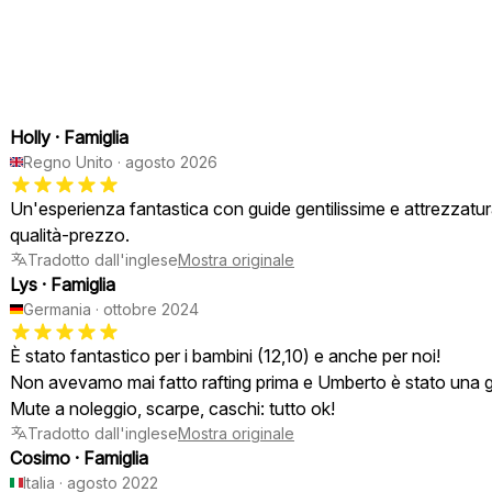
Holly
·
Famiglia
Regno Unito
·
agosto 2026
Un'esperienza fantastica con guide gentilissime e attrezzatur
qualità-prezzo.
Tradotto dall'inglese
Mostra originale
Lys
·
Famiglia
Germania
·
ottobre 2024
È stato fantastico per i bambini (12,10) e anche per noi!
Non avevamo mai fatto rafting prima e Umberto è stato una gu
Tradotto dall'inglese
Mostra originale
Cosimo
·
Famiglia
Italia
·
agosto 2022