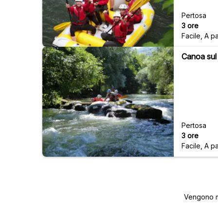
Pertosa
3 ore
Facile
,
A pa
Canoa sul
Pertosa
3 ore
Facile
,
A pa
Vengono mo