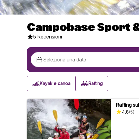
Campobase Sport &
5 Recensioni
Kayak e canoa
Rafting
Rafting su
4,8
(
5
)