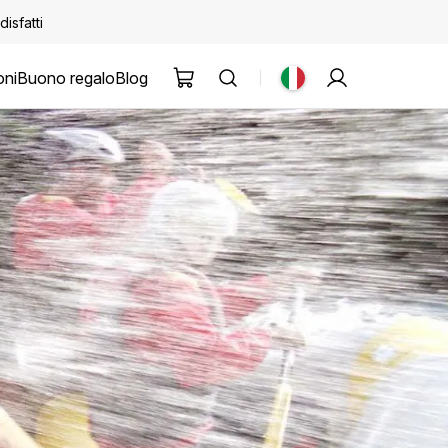
disfatti
oni
Buono regalo
Blog