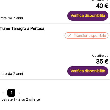
A partire da
40
€
Verifica disponibilità
rtire da 7 anni
 fiume Tanagro a Pertosa
Transfer disponibile
A partire da
35
€
Verifica disponibilità
rtire da 7 anni
1
strate 1 - 2 su 2 offerte