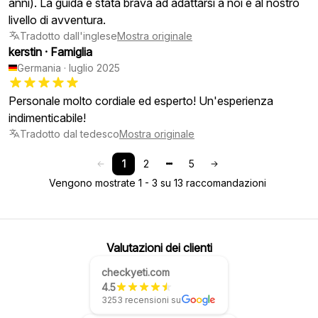
anni). La guida è stata brava ad adattarsi a noi e al nostro
livello di avventura.
Tradotto dall'inglese
Mostra originale
kerstin
·
Famiglia
Germania
·
luglio 2025
Personale molto cordiale ed esperto! Un'esperienza
indimenticabile!
Tradotto dal tedesco
Mostra originale
1
2
5
Vengono mostrate 1 - 3 su 13 raccomandazioni
Valutazioni dei clienti
checkyeti.com
4.5
3253 recensioni su