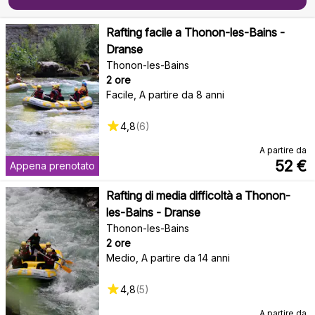
Rafting facile a Thonon-les-Bains -
Dranse
Thonon-les-Bains
2 ore
Facile
,
A partire da 8 anni
4,8
(
6
)
A partire da
52
€
Appena prenotato
Rafting di media difficoltà a Thonon-
les-Bains - Dranse
Thonon-les-Bains
2 ore
Medio
,
A partire da 14 anni
4,8
(
5
)
A partire da