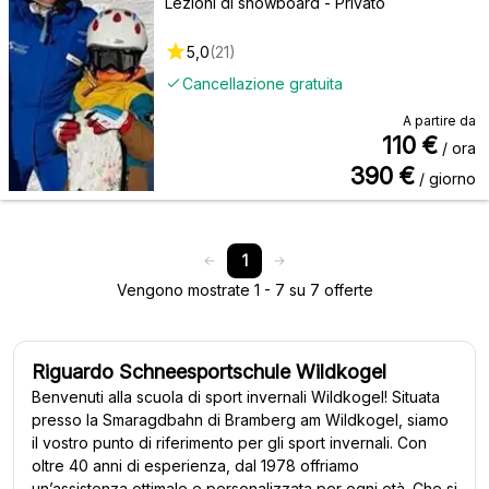
Lezioni di snowboard - Privato
5,0
(
21
)
Cancellazione gratuita
A partire da
110
€
/ ora
390
€
/ giorno
1
Vengono mostrate 1 - 7 su 7 offerte
Riguardo Schneesportschule Wildkogel
Benvenuti alla scuola di sport invernali Wildkogel! Situata
presso la Smaragdbahn di Bramberg am Wildkogel, siamo
il vostro punto di riferimento per gli sport invernali. Con
oltre 40 anni di esperienza, dal 1978 offriamo
un’assistenza ottimale e personalizzata per ogni età. Che si