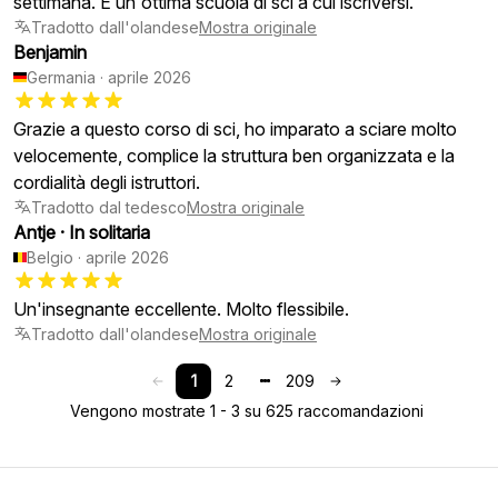
settimana. È un'ottima scuola di sci a cui iscriversi.
Tradotto dall'olandese
Mostra originale
Benjamin
Germania
·
aprile 2026
Grazie a questo corso di sci, ho imparato a sciare molto
velocemente, complice la struttura ben organizzata e la
cordialità degli istruttori.
Tradotto dal tedesco
Mostra originale
Antje
·
In solitaria
Belgio
·
aprile 2026
Un'insegnante eccellente. Molto flessibile.
Tradotto dall'olandese
Mostra originale
1
2
209
Vengono mostrate 1 - 3 su 625 raccomandazioni