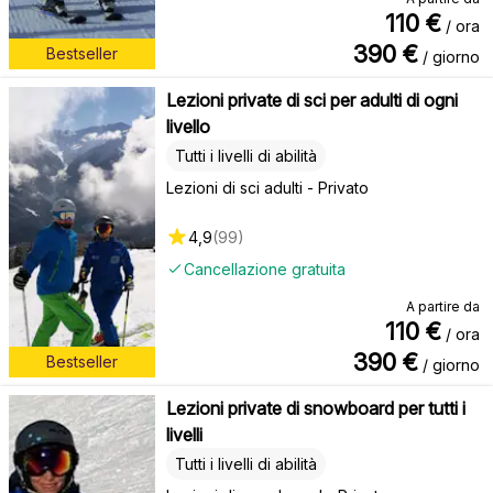
110
€
/ ora
390
€
Bestseller
/ giorno
Lezioni private di sci per adulti di ogni
livello
Tutti i livelli di abilità
Lezioni di sci adulti - Privato
4,9
(
99
)
Cancellazione gratuita
A partire da
110
€
/ ora
390
€
Bestseller
/ giorno
Lezioni private di snowboard per tutti i
livelli
Tutti i livelli di abilità