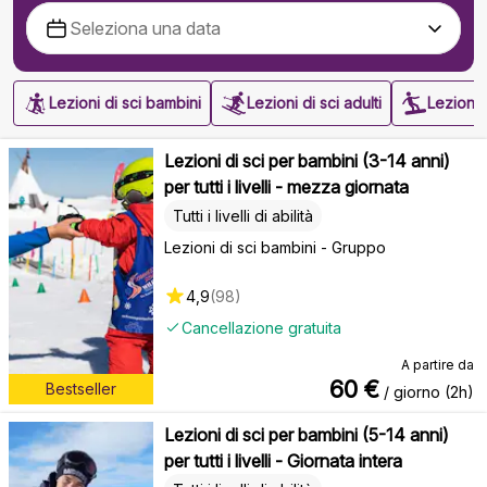
Lezioni di sci bambini
Lezioni di sci adulti
Lezioni
Lezioni di sci per bambini (3-14 anni)
per tutti i livelli - mezza giornata
Tutti i livelli di abilità
Lezioni di sci bambini - Gruppo
4,9
(
98
)
Cancellazione gratuita
A partire da
60
€
Bestseller
/ giorno (2h)
Lezioni di sci per bambini (5-14 anni)
per tutti i livelli - Giornata intera