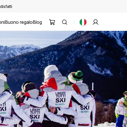
disfatti
oni
Buono regalo
Blog