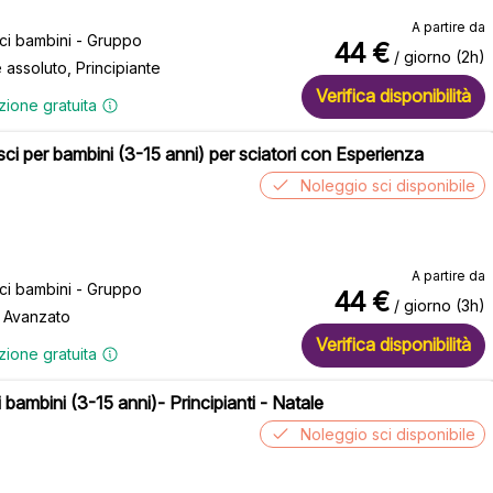
A partire da
sci bambini - Gruppo
44
€
/ giorno (2h)
e assoluto, Principiante
Verifica disponibilità
zione gratuita
 sci per bambini (3-15 anni) per sciatori con Esperienza
Noleggio sci disponibile
A partire da
sci bambini - Gruppo
44
€
/ giorno (3h)
, Avanzato
Verifica disponibilità
zione gratuita
i bambini (3-15 anni)- Principianti - Natale
Noleggio sci disponibile