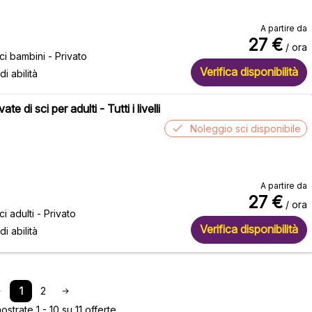
A partire da
27
€
/ ora
ci bambini - Privato
Verifica disponibilità
 di abilità
ate di sci per adulti - Tutti i livelli
Noleggio sci disponibile
A partire da
27
€
/ ora
ci adulti - Privato
Verifica disponibilità
 di abilità
1
2
trate 1 - 10 su 11 offerte