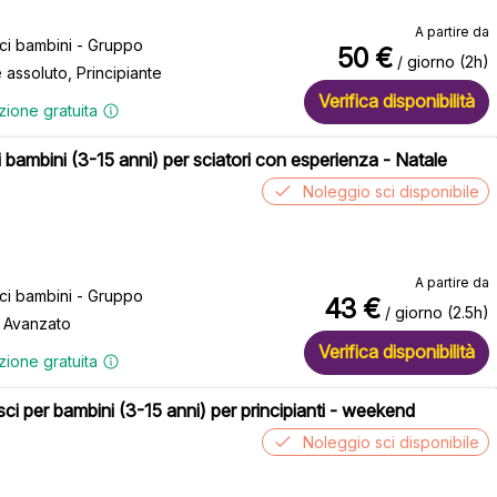
A partire da
sci bambini - Gruppo
50
€
/ giorno (2h)
e assoluto, Principiante
Verifica disponibilità
zione gratuita
i bambini (3-15 anni) per sciatori con esperienza - Natale
Noleggio sci disponibile
A partire da
sci bambini - Gruppo
43
€
/ giorno (2.5h)
, Avanzato
Verifica disponibilità
zione gratuita
 sci per bambini (3-15 anni) per principianti - weekend
Noleggio sci disponibile