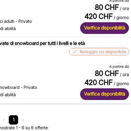
A partire da
80
CHF
/ ora
420
CHF
/ giorno
ci adulti - Privato
Verifica disponibilità
 di abilità
vate di snowboard per tutti i livelli e le età
Noleggio sci disponibile
A partire da
80
CHF
/ ora
420
CHF
/ giorno
snowboard - Privato
Verifica disponibilità
 di abilità
1
strate 1 - 6 su 6 offerte