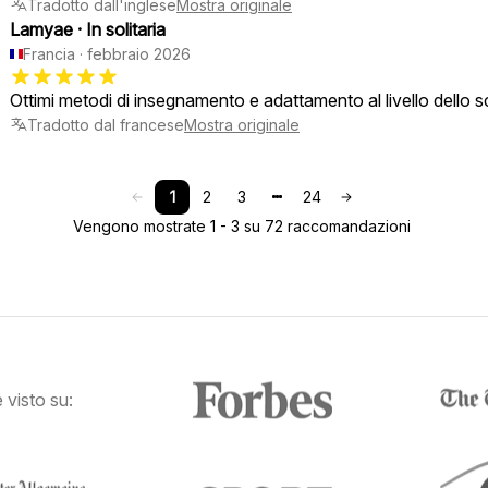
Tradotto dall'inglese
Mostra originale
Lamyae
·
In solitaria
Francia
·
febbraio 2026
Ottimi metodi di insegnamento e adattamento al livello dello s
Tradotto dal francese
Mostra originale
1
2
3
24
Vengono mostrate 1 - 3 su 72 raccomandazioni
visto su: