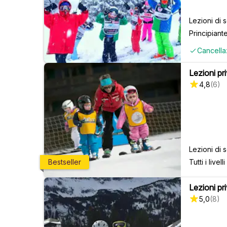
Lezioni di 
Principiant
Cancella
Lezioni priv
4,8
(
6
)
Lezioni di s
Tutti i livelli
Bestseller
Lezioni priv
5,0
(
8
)