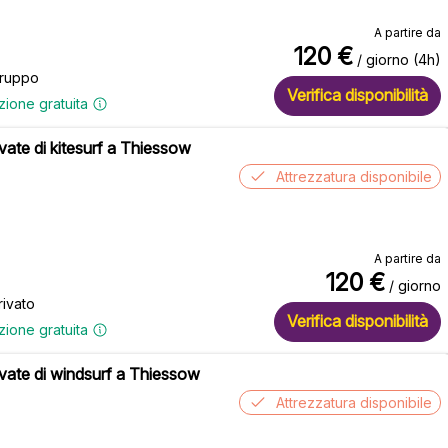
A partire da
120
€
/ giorno (4h)
Gruppo
Verifica disponibilità
zione gratuita
ivate di kitesurf a Thiessow
Attrezzatura disponibile
A partire da
120
€
/ giorno
rivato
Verifica disponibilità
zione gratuita
ivate di windsurf a Thiessow
Attrezzatura disponibile