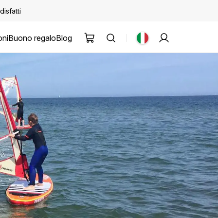
disfatti
oni
Buono regalo
Blog