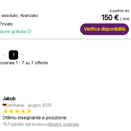
A partire da
e assoluto, Avanzato
150
€
/ ora
Privato
Verifica disponibilità
zione gratuita
1
strate 1 - 7 su 7 offerte
Jakob
Germania
·
giugno 2025
Ottimo insegnante e posizione
Tradotto dal tedesco
Mostra originale