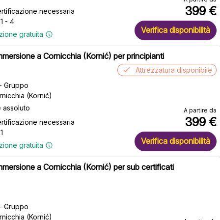
399
€
rtificazione necessaria
1 - 4
Verifica disponibilità
zione gratuita
mmersione a Cornicchia (Kornić) per principianti
Attrezzatura disponibile
 - Gruppo
rnicchia (Kornić)
e assoluto
A partire da
399
€
rtificazione necessaria
1
Verifica disponibilità
zione gratuita
mmersione a Cornicchia (Kornić) per sub certificati
 - Gruppo
rnicchia (Kornić)