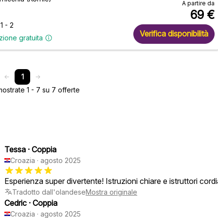
A partire da
69
€
1 - 2
Verifica disponibilità
zione gratuita
1
strate 1 - 7 su 7 offerte
Tessa
·
Coppia
Croazia
·
agosto 2025
Esperienza super divertente! Istruzioni chiare e istruttori cordia
Tradotto dall'olandese
Mostra originale
Cedric
·
Coppia
Croazia
·
agosto 2025