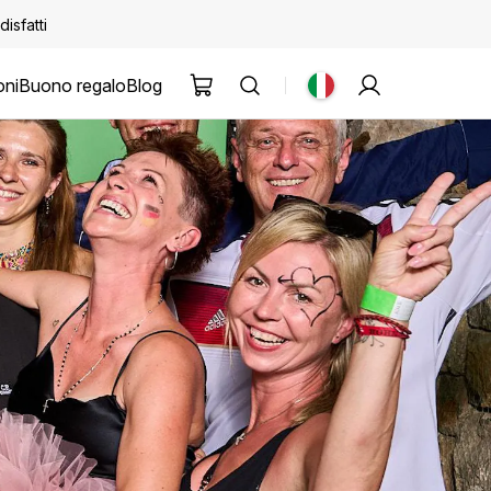
disfatti
oni
Buono regalo
Blog