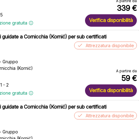
A partire da
339
€
 5
Verifica disponibilità
zione gratuita
 guidate a Cornicchia (Kornić) per sub certificati
Attrezzatura disponibile
 - Gruppo
rnicchia (Kornić)
A partire da
59
€
1 - 2
Verifica disponibilità
zione gratuita
 guidate a Cornicchia (Kornić) per sub certificati
Attrezzatura disponibile
 - Gruppo
rnicchia (Kornić)