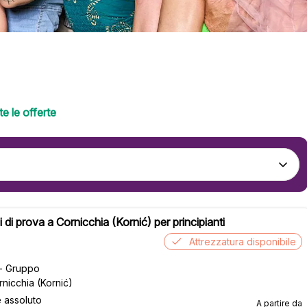
e le offerte
 di prova a Cornicchia (Kornić) per principianti
Attrezzatura disponibile
 - Gruppo
rnicchia (Kornić)
e assoluto
A partire da