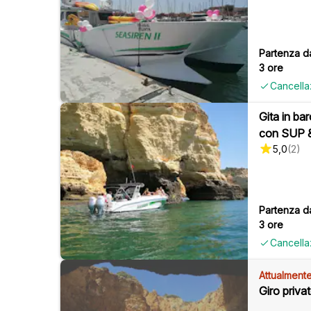
Partenza d
3 ore
Cancella
Gita in bar
con SUP &
5,0
(
2
)
Partenza d
3 ore
Cancella
Attualmente
Giro priva