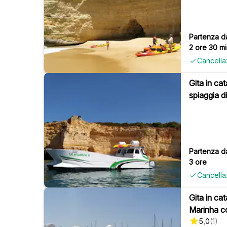
Partenza d
2 ore 30 mi
Cancella
Gita in ca
spiaggia d
Partenza d
3 ore
Cancella
Gita in cat
Marinha c
5,0
(
1
)