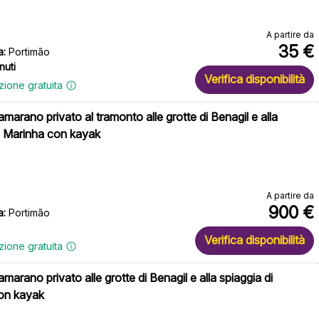
A partire da
35
€
a:
Portimão
nuti
Verifica disponibilità
zione gratuita
tamarano privato al tramonto alle grotte di Benagil e alla
i Marinha con kayak
A partire da
900
€
a:
Portimão
Verifica disponibilità
zione gratuita
amarano privato alle grotte di Benagil e alla spiaggia di
on kayak