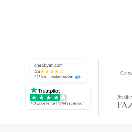
checkyeti.com
4.5
Come 
3253 recensioni su
4.3
Eccellente
|
1744
recensioni