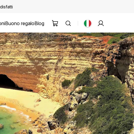
disfatti
oni
Buono regalo
Blog