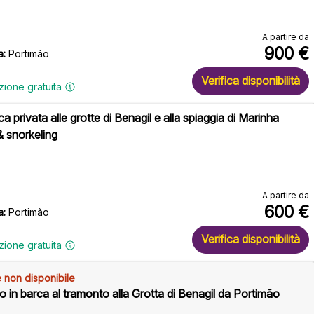
A partire da
900
€
a:
Portimão
Verifica disponibilità
zione gratuita
ca privata alle grotte di Benagil e alla spiaggia di Marinha
 snorkeling
A partire da
600
€
a:
Portimão
Verifica disponibilità
zione gratuita
 non disponibile
to in barca al tramonto alla Grotta di Benagil da Portimão