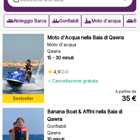
Noleggio Barca
Gonfiabili
Moto d'acqua
Ba
Moto d'Acqua nella Baia di Qawra
Moto d'acqua
Qawra
15 - 30 minuti
4,9
(
24
)
Cancellazione gratuita
A partire da
35
€
Bestseller
Banana Boat & Affini nella Baia di
Qawra
Gonfiabili
Qawra
10 minuti