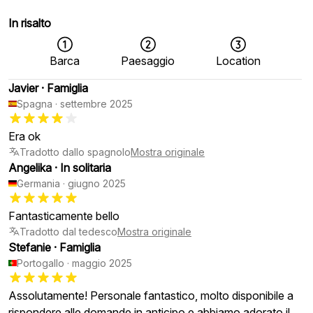
In risalto
Barca
Paesaggio
Location
Javier
·
Famiglia
Spagna
·
settembre 2025
Era ok
Tradotto dallo spagnolo
Mostra originale
Angelika
·
In solitaria
Germania
·
giugno 2025
Fantasticamente bello
Tradotto dal tedesco
Mostra originale
Stefanie
·
Famiglia
Portogallo
·
maggio 2025
Assolutamente! Personale fantastico, molto disponibile a
rispondere alle domande in anticipo e abbiamo adorato il