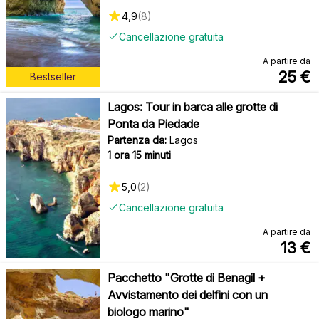
4,9
(
8
)
Cancellazione gratuita
A partire da
25
€
Bestseller
Lagos: Tour in barca alle grotte di
Ponta da Piedade
Partenza da:
Lagos
1 ora 15 minuti
5,0
(
2
)
Cancellazione gratuita
A partire da
13
€
Pacchetto "Grotte di Benagil +
Avvistamento dei delfini con un
biologo marino"