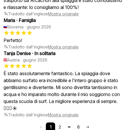
trasporto da Arcachon alla spiaggia è stato comodissimo
e rilassante: lo consigliamo al 100%!
Tradotto dall'inglese
Mostra originale
Maria
·
Famiglia
Slovenia
·
giugno 2026
Perfetto!
Tradotto dall'inglese
Mostra originale
Tanja Denise
·
In solitaria
Austria
·
giugno 2026
È stato assolutamente fantastico. La spiaggia dove
abbiamo surfato era incredibile e l'intero gruppo è stato
gentilissimo e divertente. Mi sono divertita tantissimo in
acqua e ho imparato molto durante il mio soggiorno con
questa scuola di surf. La migliore esperienza di sempre.
🏄🏻‍♀️☀️
Tradotto dall'inglese
Mostra originale
1
2
6