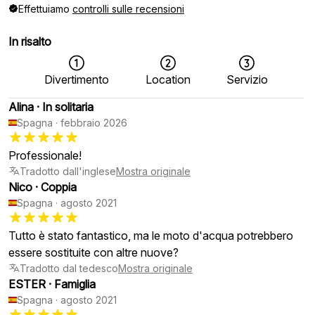
Effettuiamo
controlli sulle recensioni
In risalto
Divertimento
Location
Servizio
Alina
·
In solitaria
Spagna
·
febbraio 2026
Professionale!
Tradotto dall'inglese
Mostra originale
Nico
·
Coppia
Spagna
·
agosto 2021
Tutto è stato fantastico, ma le moto d'acqua potrebbero
essere sostituite con altre nuove?
Tradotto dal tedesco
Mostra originale
ESTER
·
Famiglia
Spagna
·
agosto 2021