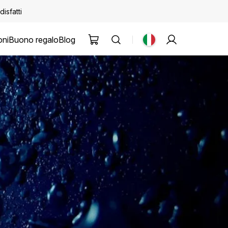
disfatti
oni
Buono regalo
Blog