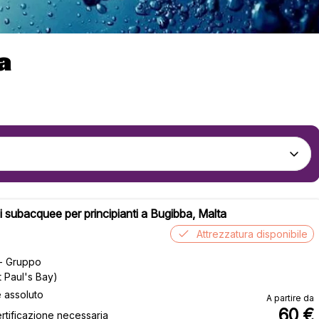
a
 subacquee per principianti a Bugibba, Malta
Attrezzatura disponibile
 - Gruppo
 Paul's Bay)
e assoluto
A partire da
60
€
rtificazione necessaria