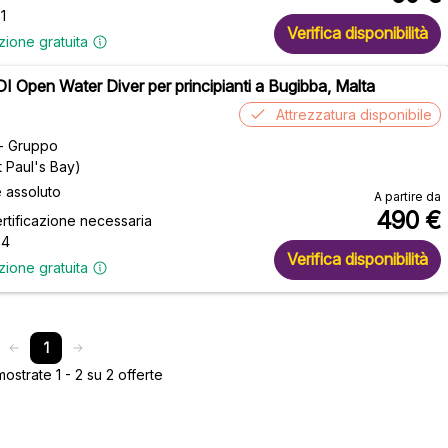
1
Verifica disponibilità
zione gratuita
 Open Water Diver per principianti a Bugibba, Malta
Attrezzatura disponibile
 - Gruppo
 Paul's Bay)
e assoluto
A partire da
490
€
rtificazione necessaria
 4
Verifica disponibilità
zione gratuita
1
strate 1 - 2 su 2 offerte