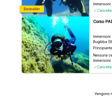
Immersioni: 
Bestseller
Cancella
Corso PADI
Immersioni
Bugibba (St
Principiant
Nessuna ce
Immersioni:
Cancella
Vengono mo