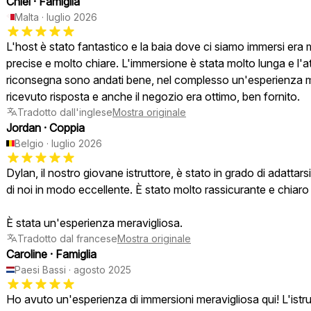
Chiel
·
Famiglia
Malta
·
luglio 2026
L'host è stato fantastico e la baia dove ci siamo immersi era 
precise e molto chiare. L'immersione è stata molto lunga e l'attr
riconsegna sono andati bene, nel complesso un'esperienza 
ricevuto risposta e anche il negozio era ottimo, ben fornito.
Tradotto dall'inglese
Mostra originale
Jordan
·
Coppia
Belgio
·
luglio 2026
Dylan, il nostro giovane istruttore, è stato in grado di adattars
di noi in modo eccellente. È stato molto rassicurante e chiaro n
È stata un'esperienza meravigliosa.
Tradotto dal francese
Mostra originale
Caroline
·
Famiglia
Paesi Bassi
·
agosto 2025
Ho avuto un'esperienza di immersioni meravigliosa qui! L'istrut