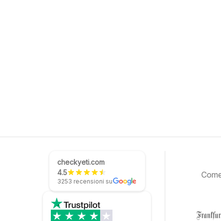
checkyeti.com
4.5
Come 
3253 recensioni su