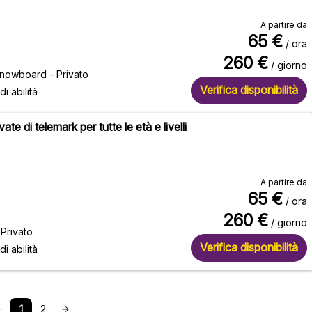
A partire da
65
€
/ ora
260
€
/ giorno
snowboard - Privato
Verifica disponibilità
 di abilità
vate di telemark per tutte le età e livelli
A partire da
65
€
/ ora
260
€
/ giorno
Privato
Verifica disponibilità
 di abilità
1
2