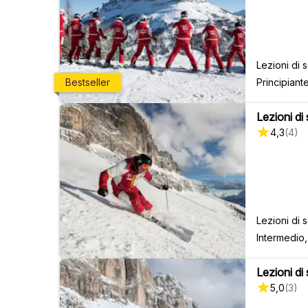
Lezioni di 
Principiant
Bestseller
Lezioni di 
4,3
(
4
)
Lezioni di 
Intermedio
Lezioni di
5,0
(
3
)