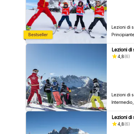
Lezioni di 
Principiant
Bestseller
Lezioni di
4,8
(
6
)
Lezioni di 
Intermedio
Lezioni di 
4,8
(
6
)