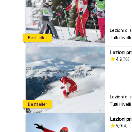
Lezioni di s
Tutti i livelli
Bestseller
Lezioni priv
4,9
(
18
)
Lezioni di s
Tutti i livelli
Bestseller
Lezioni pri
5,0
(
4
)