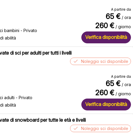
A partire da
65
€
/ ora
260
€
/ giorno
ci bambini - Privato
Verifica disponibilità
 di abilità
ate di sci per adulti per tutti i livelli
Noleggio sci disponibile
A partire da
65
€
/ ora
260
€
/ giorno
ci adulti - Privato
Verifica disponibilità
 di abilità
vate di snowboard per tutte le età e livelli
Noleggio sci disponibile