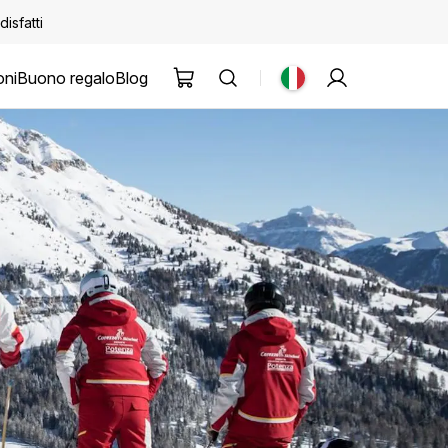
disfatti
oni
Buono regalo
Blog