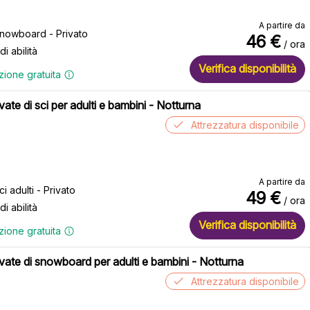
A partire da
snowboard - Privato
46
€
/ ora
 di abilità
Verifica disponibilità
zione gratuita
vate di sci per adulti e bambini - Notturna
Attrezzatura disponibile
A partire da
ci adulti - Privato
49
€
/ ora
 di abilità
Verifica disponibilità
zione gratuita
ivate di snowboard per adulti e bambini - Notturna
Attrezzatura disponibile