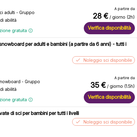
A partire da
sci adulti - Gruppo
28
€
/ giorno (2h)
 di abilità
Verifica disponibilità
zione gratuita
snowboard per adulti e bambini (a partire da 6 anni) - tutti i
Noleggio sci disponibile
A partire da
 snowboard - Gruppo
35
€
/ giorno (1.5h)
 di abilità
Verifica disponibilità
zione gratuita
ate di sci per bambini per tutti i livelli
Noleggio sci disponibile