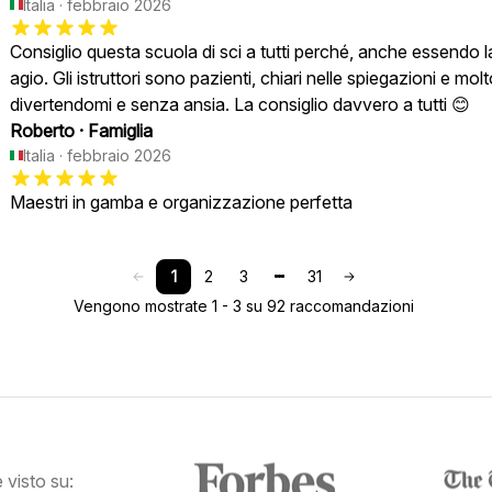
Italia
·
febbraio 2026
Consiglio questa scuola di sci a tutti perché, anche essendo l
agio. Gli istruttori sono pazienti, chiari nelle spiegazioni e mo
divertendomi e senza ansia. La consiglio davvero a tutti 😊
Roberto
·
Famiglia
Italia
·
febbraio 2026
Maestri in gamba e organizzazione perfetta
1
2
3
31
Vengono mostrate 1 - 3 su 92 raccomandazioni
visto su: