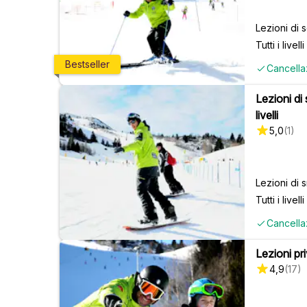
Lezioni di 
Tutti i livelli
Bestseller
Cancella
Lezioni di 
livelli
5,0
(
1
)
Lezioni di
Tutti i livelli
Cancella
Lezioni priv
4,9
(
17
)