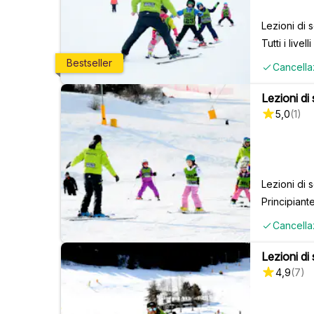
Lezioni di 
Tutti i livelli
Bestseller
Cancella
Lezioni di
5,0
(
1
)
Lezioni di 
Principiant
Cancella
Lezioni di s
4,9
(
7
)