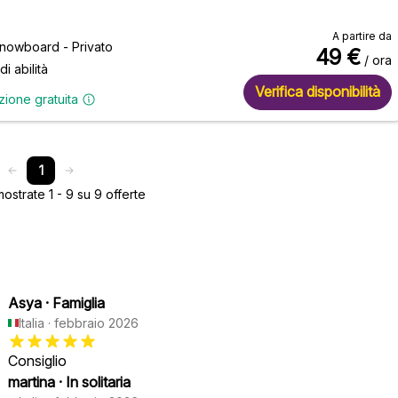
A partire da
snowboard - Privato
49
€
/ ora
 di abilità
Verifica disponibilità
zione gratuita
1
strate 1 - 9 su 9 offerte
Asya
·
Famiglia
Italia
·
febbraio 2026
Consiglio
martina
·
In solitaria