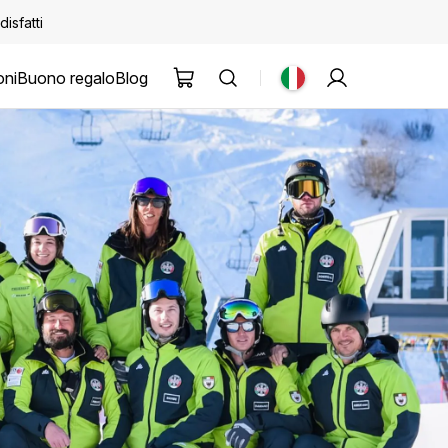
disfatti
oni
Buono regalo
Blog