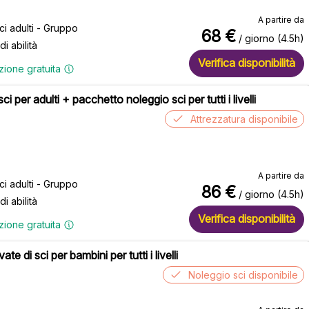
A partire da
sci adulti - Gruppo
68
€
/ giorno (4.5h)
 di abilità
Verifica disponibilità
zione gratuita
sci per adulti + pacchetto noleggio sci per tutti i livelli
Attrezzatura disponibile
A partire da
sci adulti - Gruppo
86
€
/ giorno (4.5h)
 di abilità
Verifica disponibilità
zione gratuita
ate di sci per bambini per tutti i livelli
Noleggio sci disponibile