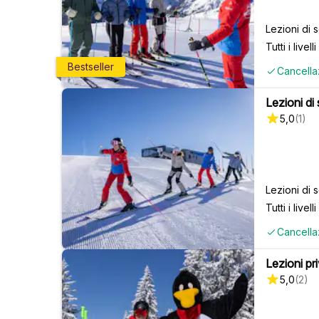
Lezioni di 
Tutti i livelli
Bestseller
Cancella
Lezioni di 
5,0
(
1
)
Lezioni di 
Tutti i livelli
Cancella
Lezioni priv
5,0
(
2
)