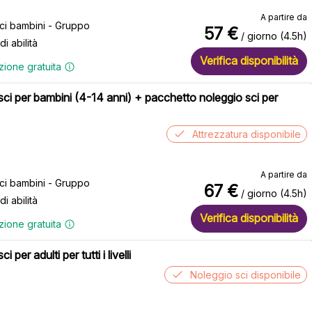
A partire da
sci bambini - Gruppo
57
€
/ giorno (4.5h)
 di abilità
Verifica disponibilità
zione gratuita
 sci per bambini (4-14 anni) + pacchetto noleggio sci per
Attrezzatura disponibile
A partire da
sci bambini - Gruppo
67
€
/ giorno (4.5h)
 di abilità
Verifica disponibilità
zione gratuita
ci per adulti per tutti i livelli
Noleggio sci disponibile