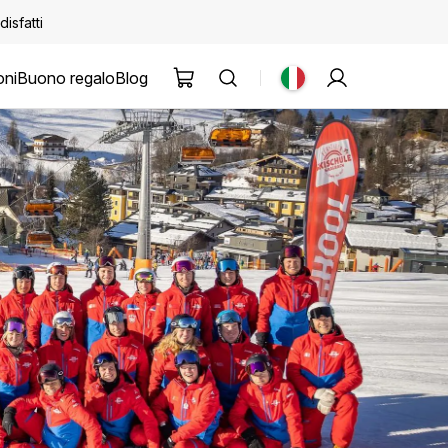
disfatti
oni
Buono regalo
Blog