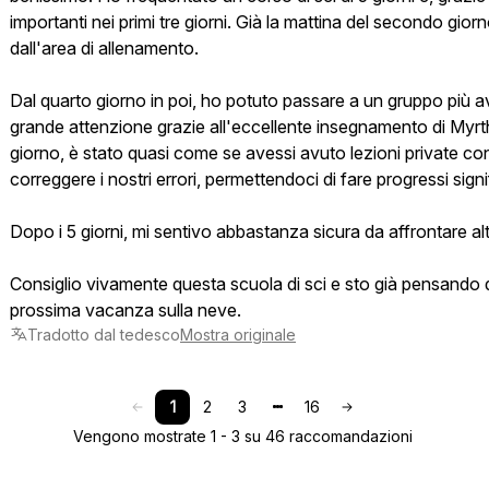
importanti nei primi tre giorni. Già la mattina del secondo gio
dall'area di allenamento.
Dal quarto giorno in poi, ho potuto passare a un gruppo più 
grande attenzione grazie all'eccellente insegnamento di Myrth
giorno, è stato quasi come se avessi avuto lezioni private con 
correggere i nostri errori, permettendoci di fare progressi signif
Dopo i 5 giorni, mi sentivo abbastanza sicura da affrontare alt
Consiglio vivamente questa scuola di sci e sto già pensando di
prossima vacanza sulla neve.
Tradotto dal tedesco
Mostra originale
1
2
3
16
Vengono mostrate 1 - 3 su 46 raccomandazioni