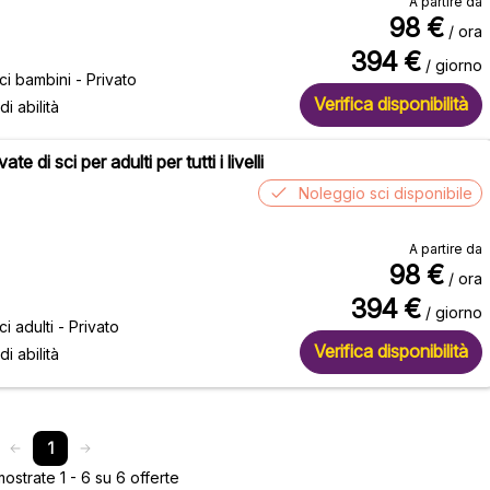
A partire da
98
€
/ ora
394
€
/ giorno
ci bambini - Privato
Verifica disponibilità
 di abilità
ate di sci per adulti per tutti i livelli
Noleggio sci disponibile
A partire da
98
€
/ ora
394
€
/ giorno
ci adulti - Privato
Verifica disponibilità
 di abilità
1
strate 1 - 6 su 6 offerte