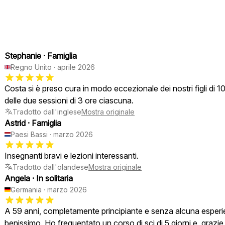
Stephanie
·
Famiglia
Regno Unito
·
aprile 2026
Costa si è preso cura in modo eccezionale dei nostri figli di 
delle due sessioni di 3 ore ciascuna.
Tradotto dall'inglese
Mostra originale
Astrid
·
Famiglia
Paesi Bassi
·
marzo 2026
Insegnanti bravi e lezioni interessanti.
Tradotto dall'olandese
Mostra originale
Angela
·
In solitaria
Germania
·
marzo 2026
A 59 anni, completamente principiante e senza alcuna esperi
benissimo. Ho frequentato un corso di sci di 5 giorni e, grazie a