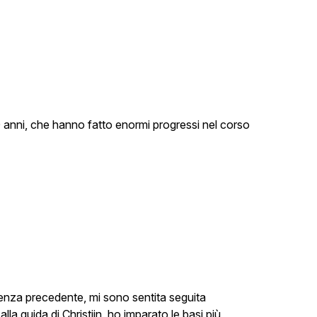
10 anni, che hanno fatto enormi progressi nel corso
enza precedente, mi sono sentita seguita
lla guida di Christijn, ho imparato le basi più