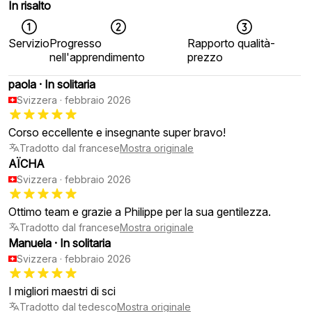
In risalto
Servizio
Progresso
Rapporto qualità-
nell'apprendimento
prezzo
paola
·
In solitaria
Svizzera
·
febbraio 2026
Corso eccellente e insegnante super bravo!
Tradotto dal francese
Mostra originale
AÏCHA
Svizzera
·
febbraio 2026
Ottimo team e grazie a Philippe per la sua gentilezza.
Tradotto dal francese
Mostra originale
Manuela
·
In solitaria
Svizzera
·
febbraio 2026
I migliori maestri di sci
Tradotto dal tedesco
Mostra originale