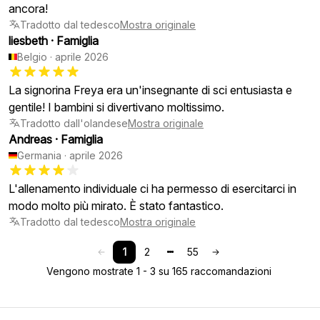
ancora!
Tradotto dal tedesco
Mostra originale
liesbeth
·
Famiglia
Belgio
·
aprile 2026
La signorina Freya era un'insegnante di sci entusiasta e
gentile! I bambini si divertivano moltissimo.
Tradotto dall'olandese
Mostra originale
Andreas
·
Famiglia
Germania
·
aprile 2026
L'allenamento individuale ci ha permesso di esercitarci in
modo molto più mirato. È stato fantastico.
Tradotto dal tedesco
Mostra originale
1
2
55
Vengono mostrate 1 - 3 su 165 raccomandazioni