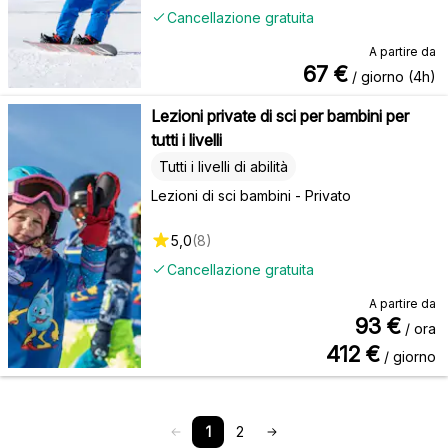
Cancellazione gratuita
A partire da
67
€
/ giorno (4h)
Lezioni private di sci per bambini per
tutti i livelli
Tutti i livelli di abilità
Lezioni di sci bambini - Privato
5,0
(
8
)
Cancellazione gratuita
A partire da
93
€
/ ora
412
€
/ giorno
1
2