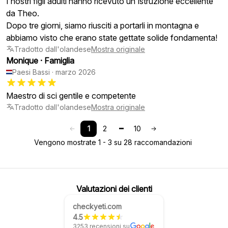
I nostri figli adulti hanno ricevuto un'istruzione eccellente
da Theo.
Dopo tre giorni, siamo riusciti a portarli in montagna e
abbiamo visto che erano state gettate solide fondamenta!
Tradotto dall'olandese
Mostra originale
Monique
·
Famiglia
Paesi Bassi
·
marzo 2026
Maestro di sci gentile e competente
Tradotto dall'olandese
Mostra originale
1
2
10
Vengono mostrate 1 - 3 su 28 raccomandazioni
Valutazioni dei clienti
checkyeti.com
4.5
3253 recensioni su