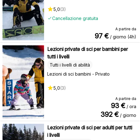
5,0
(
3
)
Cancellazione gratuita
A partire da
97
€
/ giorno (4h)
Lezioni private di sci per bambini per
tutti i livelli
Tutti i livelli di abilità
Lezioni di sci bambini - Privato
5,0
(
3
)
A partire da
93
€
/ ora
392
€
/ giorno
Lezioni private di sci per adulti per tutti
i livelli