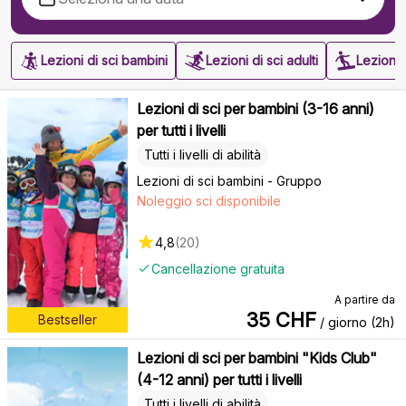
Lezioni di sci bambini
Lezioni di sci adulti
Lezioni
Lezioni di sci per bambini (3-16 anni)
per tutti i livelli
Tutti i livelli di abilità
Lezioni di sci bambini - Gruppo
Noleggio sci disponibile
4,8
(
20
)
Cancellazione gratuita
A partire da
35
CHF
Bestseller
/ giorno (2h)
Lezioni di sci per bambini "Kids Club"
(4-12 anni) per tutti i livelli
Tutti i livelli di abilità