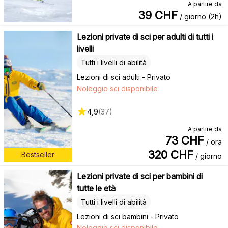
A partire da
39
CHF
/ giorno (2h)
Lezioni private di sci per adulti di tutti i
livelli
Tutti i livelli di abilità
Lezioni di sci adulti - Privato
Noleggio sci disponibile
4,9
(
37
)
A partire da
73
CHF
/ ora
320
CHF
Bestseller
/ giorno
Lezioni private di sci per bambini di
tutte le età
Tutti i livelli di abilità
Lezioni di sci bambini - Privato
Noleggio sci disponibile