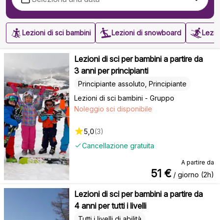
Lezioni di sci bambini
Lezioni di snowboard
Lezion
Lezioni di sci per bambini a partire da
3 anni per principianti
Principiante assoluto, Principiante
Lezioni di sci bambini - Gruppo
Noleggio sci disponibile
5,0
(
3
)
Cancellazione gratuita
A partire da
51
€
/ giorno (2h)
Lezioni di sci per bambini a partire da
4 anni per tutti i livelli
Tutti i livelli di abilità