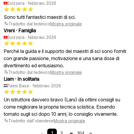
Svizzera
·
febbraio 2026
Sono tutti fantastici maestri di sci.
Tradotto dal tedesco
Mostra originale
Vreni
·
Famiglia
Svizzera
·
febbraio 2026
Perché la guida e il supporto dei maestri di sci sono forniti
con grande passione, motivazione e una sana dose di
divertimento ed entusiasmo.
Tradotto dal tedesco
Mostra originale
Liam
·
In solitaria
Paesi Bassi
·
febbraio 2026
Un istruttore davvero bravo (Lars) dà ottimi consigli su
come migliorare la propria tecnica sciistica. Essendo
tornato sugli sci dopo 10 anni, lo consiglio vivamente.
Tradotto dall'olandese
Mostra originale
1
2
104