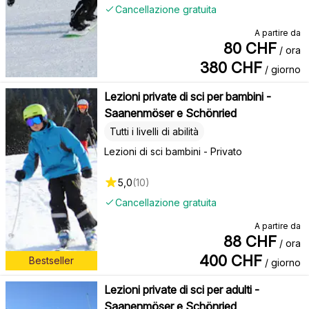
Cancellazione gratuita
A partire da
80
CHF
/ ora
380
CHF
/ giorno
Lezioni private di sci per bambini -
Saanenmöser e Schönried
Tutti i livelli di abilità
Lezioni di sci bambini - Privato
5,0
(
10
)
Cancellazione gratuita
A partire da
88
CHF
/ ora
400
CHF
Bestseller
/ giorno
Lezioni private di sci per adulti -
Saanenmöser e Schönried