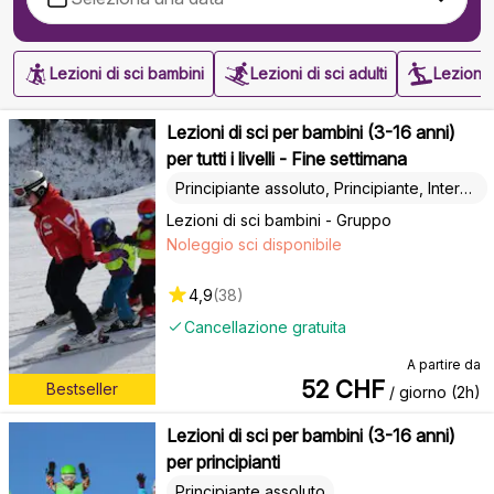
Lezioni di sci bambini
Lezioni di sci adulti
Lezioni
Lezioni di sci per bambini (3-16 anni)
per tutti i livelli - Fine settimana
Principiante assoluto, Principiante, Intermedio
Lezioni di sci bambini - Gruppo
Noleggio sci disponibile
4,9
(
38
)
Cancellazione gratuita
A partire da
52
CHF
Bestseller
/ giorno (2h)
Lezioni di sci per bambini (3-16 anni)
per principianti
Principiante assoluto