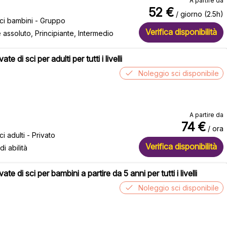
A partire da
52
€
/ giorno (2.5h)
sci bambini - Gruppo
Verifica disponibilità
e assoluto, Principiante, Intermedio
ate di sci per adulti per tutti i livelli
Noleggio sci disponibile
A partire da
74
€
/ ora
ci adulti - Privato
Verifica disponibilità
 di abilità
vate di sci per bambini a partire da 5 anni per tutti i livelli
Noleggio sci disponibile