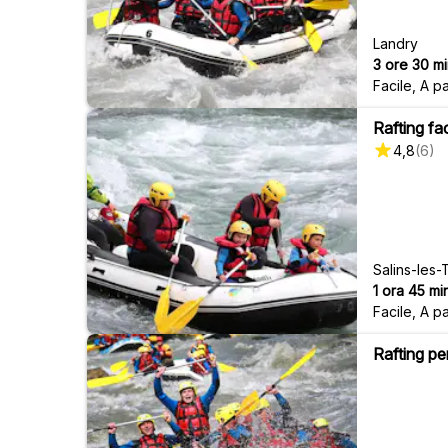
Landry
3 ore 30 mi
Facile
,
A pa
Rafting fa
4,8
(
6
)
Salins-les
1 ora 45 min
Facile
,
A pa
Rafting pe