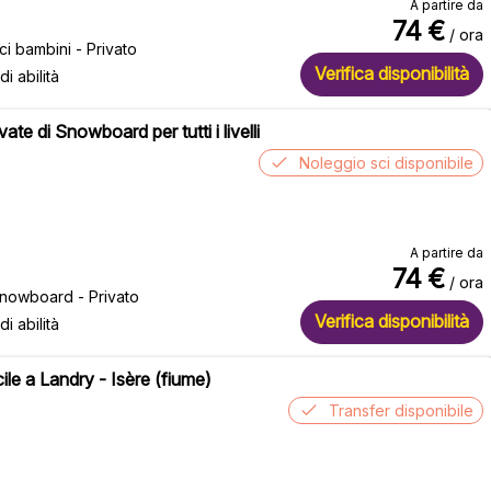
A partire da
74
€
/ ora
ci bambini - Privato
Verifica disponibilità
 di abilità
vate di Snowboard per tutti i livelli
Noleggio sci disponibile
A partire da
74
€
/ ora
snowboard - Privato
Verifica disponibilità
 di abilità
cile a Landry - Isère (fiume)
Transfer disponibile