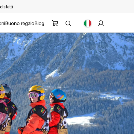
disfatti
oni
Buono regalo
Blog