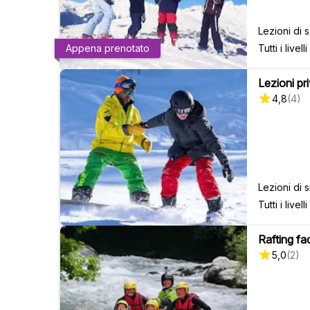
Lezioni di s
Tutti i livelli
Appena prenotato
Lezioni pri
4,8
(
4
)
Lezioni di 
Tutti i livelli
Rafting fa
5,0
(
2
)