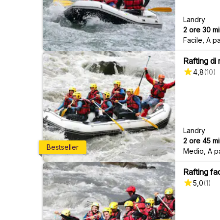
Landry
2 ore 30 mi
Facile
,
A pa
Rafting di 
4,8
(
10
)
Landry
2 ore 45 mi
Bestseller
Medio
,
A p
Rafting fa
5,0
(
1
)