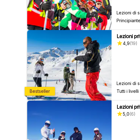
Lezioni di 
Principiant
Lezioni priv
4,9
(
19
)
Lezioni di s
Tutti i livelli
Bestseller
Lezioni pri
5,0
(
6
)