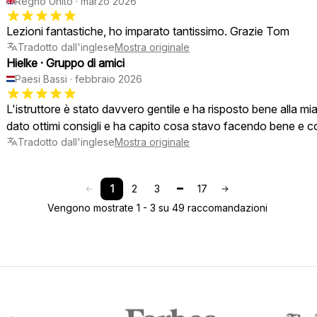
Regno Unito
·
marzo 2026
Lezioni fantastiche, ho imparato tantissimo. Grazie Tom
Tradotto dall'inglese
Mostra originale
Hielke
·
Gruppo di amici
Paesi Bassi
·
febbraio 2026
L'istruttore è stato davvero gentile e ha risposto bene alla mia
dato ottimi consigli e ha capito cosa stavo facendo bene e c
Tradotto dall'inglese
Mostra originale
1
2
3
17
Vengono mostrate 1 - 3 su 49 raccomandazioni