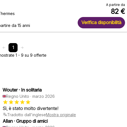
A partire da
82
€
-Thermes
Verifica disponibilità
artire da 15 anni
1
strate 1 - 9 su 9 offerte
Wouter
·
In solitaria
Regno Unito
·
marzo 2026
Sì, è stato molto divertente!
Tradotto dall'inglese
Mostra originale
Allan
·
Gruppo di amici