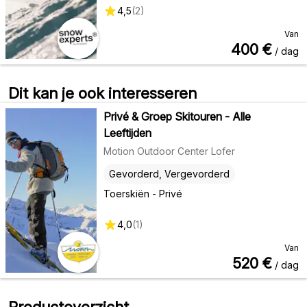
4,5
(
2
)
Van
400
€
/ dag
Dit kan je ook interesseren
Privé & Groep Skitouren - Alle
Leeftijden
Motion Outdoor Center Lofer
Gevorderd, Vergevorderd
Toerskiën - Privé
4,0
(
1
)
Van
520
€
/ dag