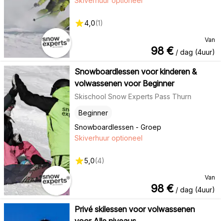
Skiverhuur optioneel
4,0
(
1
)
Van
98
€
/ dag (4uur)
Snowboardlessen voor kinderen &
volwassenen voor Beginner
Skischool Snow Experts Pass Thurn
Beginner
Snowboardlessen - Groep
Skiverhuur optioneel
5,0
(
4
)
Van
98
€
/ dag (4uur)
Privé skilessen voor volwassenen