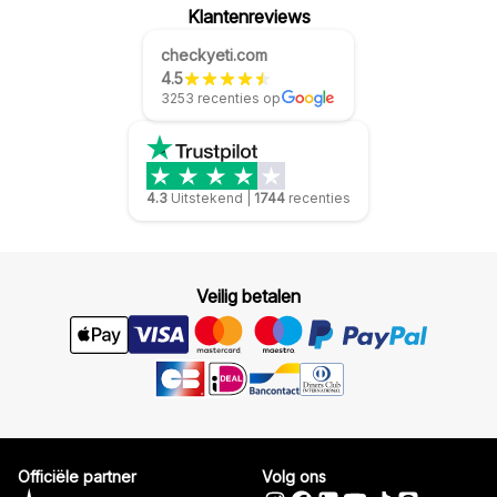
Klantenreviews
checkyeti.com
4.5
3253 recenties op
4.3
Uitstekend
|
1744
recenties
Veilig betalen
Officiële partner
Volg ons