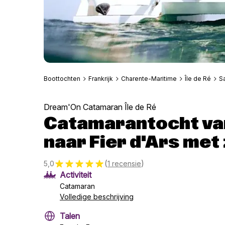
Boottochten
Frankrijk
Charente-Maritime
Île de Ré
S
Dream'On Catamaran Île de Ré
Catamarantocht van
naar Fier d'Ars me
(
)
5,0
1 recensie
Activiteit
Catamaran
Volledige beschrijving
Talen