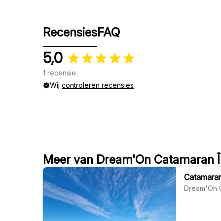
Recensies
FAQ
5,0
1 recensie
Wij
controleren recensies
Meer van Dream'On Catamaran Îl
Catamaran
Dream'On C