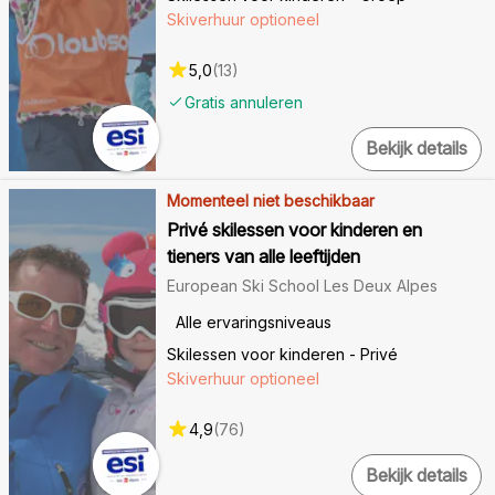
Skiverhuur optioneel
5,0
(
13
)
Gratis annuleren
Bekijk details
Momenteel niet beschikbaar
Privé skilessen voor kinderen en
tieners van alle leeftijden
European Ski School Les Deux Alpes
Alle ervaringsniveaus
Skilessen voor kinderen - Privé
Skiverhuur optioneel
4,9
(
76
)
Bekijk details