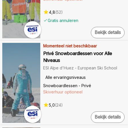
4,8
(
52
)
Gratis annuleren
Bekijk details
Momenteel niet beschikbaar
Privé Snowboardlessen voor Alle
Niveaus
ESI Alpe d'Huez - European Ski School
Alle ervaringsniveaus
Snowboardlessen - Privé
Skiverhuur optioneel
5,0
(
24
)
Bekijk details