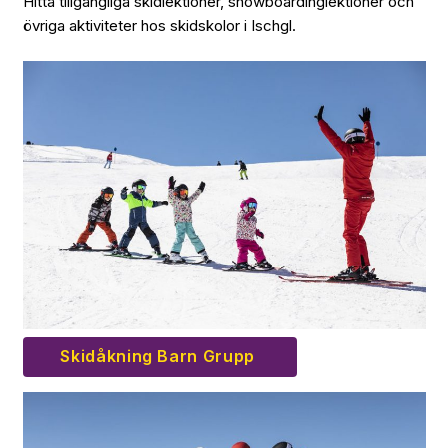
Hitta tillgängliga skidlektioner, snowboardinglektioner och
övriga aktiviteter hos skidskolor i Ischgl.
Skidåkning Barn Grupp