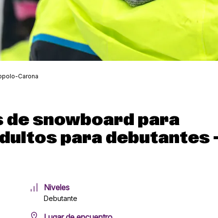
ppolo-Carona
s de snowboard para
adultos para debutantes 
Niveles
Debutante
Lugar de encuentro