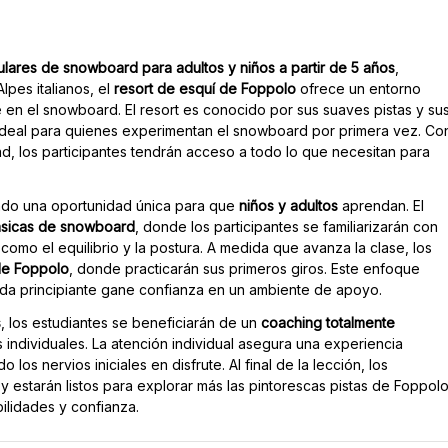
culares de snowboard para adultos y niños a partir de 5 años
,
lpes italianos, el
resort de esquí de Foppolo
ofrece un entorno
e en el snowboard. El resort es conocido por sus suaves pistas y su
r ideal para quienes experimentan el snowboard por primera vez. Co
ad, los participantes tendrán acceso a todo lo que necesitan para
endo una oportunidad única para que
niños y adultos
aprendan. El
ásicas de snowboard
, donde los participantes se familiarizarán con
omo el equilibrio y la postura. A medida que avanza la clase, los
 de Foppolo
, donde practicarán sus primeros giros. Este enfoque
da principiante gane confianza en un ambiente de apoyo.
s
, los estudiantes se beneficiarán de un
coaching totalmente
individuales. La atención individual asegura una experiencia
o los nervios iniciales en disfrute. Al final de la lección, los
 estarán listos para explorar más las pintorescas pistas de Foppolo
ilidades y confianza.