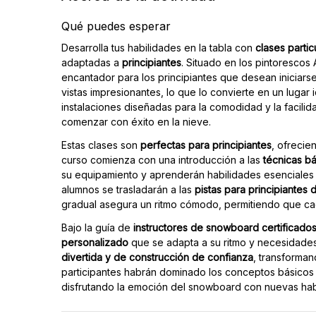
Qué puedes esperar
Desarrolla tus habilidades en la tabla con
clases parti
adaptadas a
principiantes
. Situado en los pintorescos A
encantador para los principiantes que desean iniciars
vistas impresionantes, lo que lo convierte en un luga
instalaciones diseñadas para la comodidad y la facilid
comenzar con éxito en la nieve.
Estas clases son
perfectas para principiantes
, ofreci
curso comienza con una introducción a las
técnicas b
su equipamiento y aprenderán habilidades esenciales c
alumnos se trasladarán a las
pistas para principiantes
gradual asegura un ritmo cómodo, permitiendo que ca
Bajo la guía de
instructores de snowboard certificado
personalizado
que se adapta a su ritmo y necesidades 
divertida y de construcción de confianza
, transformand
participantes habrán dominado los conceptos básicos y
disfrutando la emoción del snowboard con nuevas hab