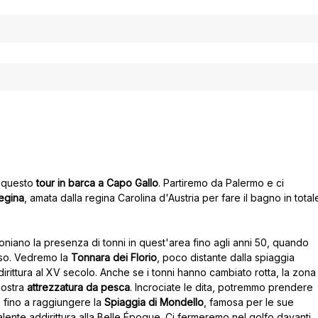
n questo
tour in barca a Capo Gallo
. Partiremo da Palermo e ci
Regina
, amata dalla regina Carolina d'Austria per fare il bagno in total
niano la presenza di tonni in quest'area fino agli anni 50, quando
uso. Vedremo la
Tonnara dei Florio
, poco distante dalla spiaggia
dirittura al XV secolo. Anche se i tonni hanno cambiato rotta, la zona
nostra
attrezzatura da pesca
. Incrociate le dita, potremmo prendere
, fino a raggiungere la
Spiaggia di Mondello
, famosa per le sue
lente addirittura alla Belle Époque. Ci fermeremo nel golfo davanti