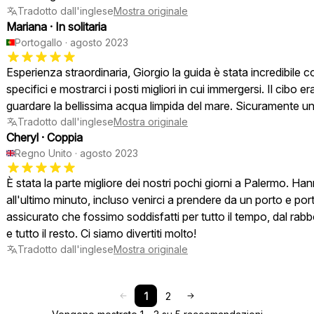
Tradotto dall'inglese
Mostra originale
Mariana
·
In solitaria
Portogallo
·
agosto 2023
Esperienza straordinaria, Giorgio la guida è stata incredibile co
specifici e mostrarci i posti migliori in cui immergersi. Il cibo 
guardare la bellissima acqua limpida del mare. Sicuramente un 
Tradotto dall'inglese
Mostra originale
Cheryl
·
Coppia
Regno Unito
·
agosto 2023
È stata la parte migliore dei nostri pochi giorni a Palermo. Han
all'ultimo minuto, incluso venirci a prendere da un porto e port
assicurato che fossimo soddisfatti per tutto il tempo, dal rab
e tutto il resto. Ci siamo divertiti molto!
Tradotto dall'inglese
Mostra originale
1
2