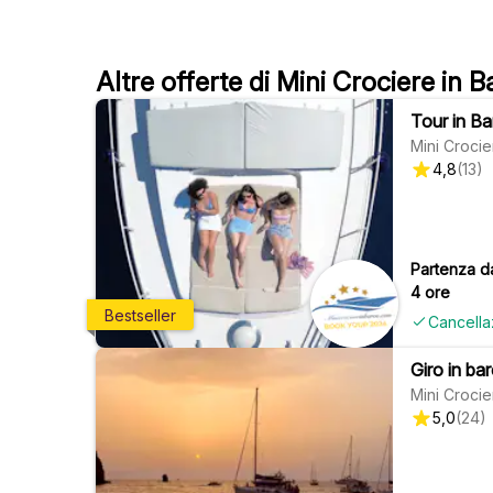
Altre offerte di Mini Crociere in
Tour in Ba
Mini Crocie
4,8
(
13
)
Partenza d
4 ore
Bestseller
Cancella
Giro in ba
Mini Crocie
5,0
(
24
)