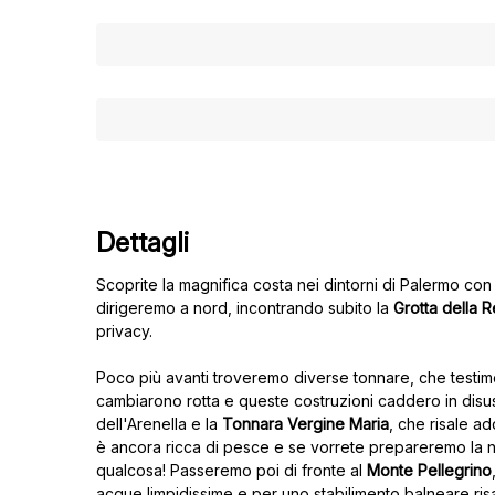
Dettagli
Scoprite la magnifica costa nei dintorni di Palermo co
dirigeremo a nord, incontrando subito la
Grotta della 
privacy.
Poco più avanti troveremo diverse tonnare, che testimo
cambiarono rotta e queste costruzioni caddero in dis
dell'Arenella e la
Tonnara Vergine Maria
, che risale ad
è ancora ricca di pesce e se vorrete prepareremo la 
qualcosa! Passeremo poi di fronte al
Monte Pellegrino
acque limpidissime e per uno stabilimento balneare risa