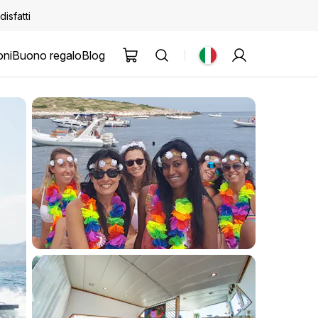
disfatti
oni
Buono regalo
Blog