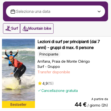
Surf
Mountain bike
Lezioni di surf per principianti (dai 7
anni) - gruppi di max. 6 persone
Principiante
Arrifana, Praia de Monte Clérigo
Surf - Gruppo
Transfer disponibile
4,9
(
15
)
Cancellazione gratuita
A partire da
44
€
Bestseller
/ giorno (2h)