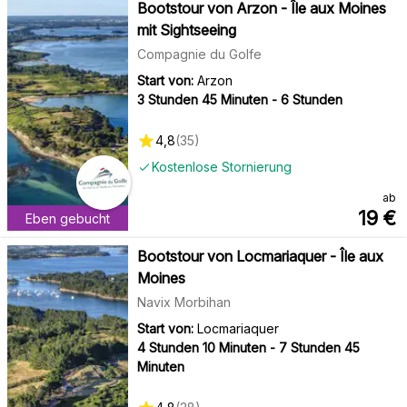
Bootstour von Arzon - Île aux Moines
mit Sightseeing
Compagnie du Golfe
Start von:
Arzon
3 Stunden 45 Minuten - 6 Stunden
4,8
(
35
)
Kostenlose Stornierung
ab
19
€
Eben gebucht
Bootstour von Locmariaquer - Île aux
Moines
Navix Morbihan
Start von:
Locmariaquer
4 Stunden 10 Minuten - 7 Stunden 45
Minuten