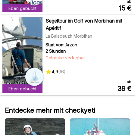
ab
15
€
Eben gebucht
Segeltour im Golf von Morbihan mit
Apéritif
La Baladeuzh Morbihan
Start von:
Arzon
2 Stunden
Getränke verfügbar
4,9
(
16
)
ab
39
€
Eben gebucht
Entdecke mehr mit checkyeti