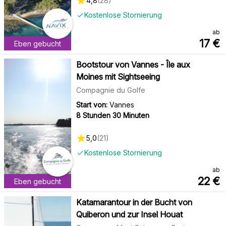
4,8
(
28
)
Kostenlose Stornierung
ab
17
€
Eben gebucht
Bootstour von Vannes - Île aux
Moines mit Sightseeing
Compagnie du Golfe
Start von:
Vannes
8 Stunden 30 Minuten
5,0
(
21
)
Kostenlose Stornierung
ab
22
€
Eben gebucht
Katamarantour in der Bucht von
Quiberon und zur Insel Houat