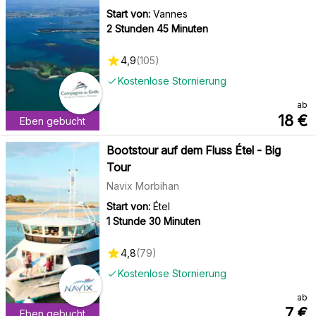
Start von:
Vannes
2 Stunden 45 Minuten
4,9
(
105
)
Kostenlose Stornierung
ab
18
€
Eben gebucht
Bootstour auf dem Fluss Étel - Big
Tour
Navix Morbihan
Start von:
Étel
1 Stunde 30 Minuten
4,8
(
79
)
Kostenlose Stornierung
ab
7
€
Eben gebucht