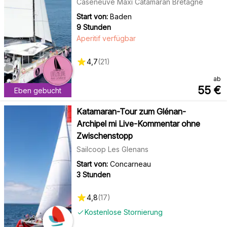
Caseneuve Maxi Catamaran Bretagne
Start von:
Baden
9 Stunden
Aperitif verfügbar
4,7
(
21
)
ab
55
€
Eben gebucht
Katamaran-Tour zum Glénan-
Archipel mi Live-Kommentar ohne
Zwischenstopp
Sailcoop Les Glenans
Start von:
Concarneau
3 Stunden
4,8
(
17
)
Kostenlose Stornierung