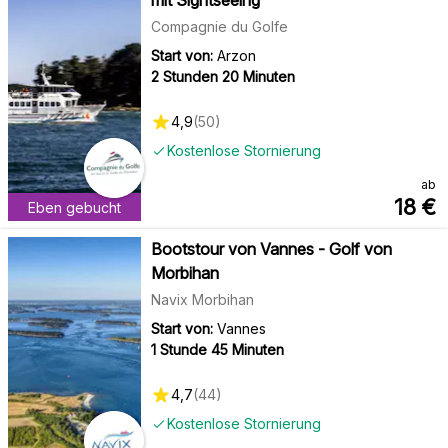
mit Sightseeing
Compagnie du Golfe
Start von:
Arzon
2 Stunden 20 Minuten
4,9
(
50
)
Kostenlose Stornierung
ab
18
€
Eben gebucht
Bootstour von Vannes - Golf von
Morbihan
Navix Morbihan
Start von:
Vannes
1 Stunde 45 Minuten
4,7
(
44
)
Kostenlose Stornierung