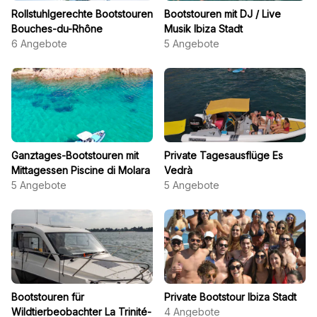
Rollstuhlgerechte Bootstouren
Bootstouren mit DJ / Live
Bouches-du-Rhône
Musik Ibiza Stadt
6
Angebote
5
Angebote
Ganztages-Bootstouren mit
Private Tagesausflüge Es
Mittagessen Piscine di Molara
Vedrà
5
Angebote
5
Angebote
Bootstouren für
Private Bootstour Ibiza Stadt
Wildtierbeobachter La Trinité-
4
Angebote