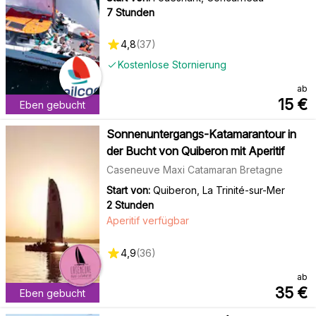
7 Stunden
4,8
(
37
)
Kostenlose Stornierung
ab
15
€
Eben gebucht
Sonnenuntergangs-Katamarantour in
der Bucht von Quiberon mit Aperitif
Caseneuve Maxi Catamaran Bretagne
Start von:
Quiberon, La Trinité-sur-Mer
2 Stunden
Aperitif verfügbar
4,9
(
36
)
ab
35
€
Eben gebucht