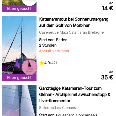
ab
14
€
Eben gebucht
Katamarantour bei Sonnenuntergang
auf dem Golf von Morbihan
Caseneuve Maxi Catamaran Bretagne
Start von:
Baden
2 Stunden
Aperitif verfügbar
4,9
(
42
)
ab
35
€
Eben gebucht
Ganztägige Katamaran-Tour zum
Glénan- Archipel mit Zwischenstopp &
Live-Kommentar
Sailcoop Les Glenans
Start von:
Fouesnant, Concarneau