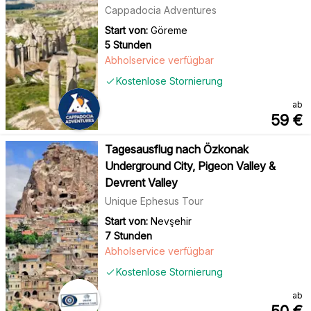
Cappadocia Adventures
Start von:
Göreme
5 Stunden
Abholservice verfügbar
Kostenlose Stornierung
ab
59
€
Tagesausflug nach Özkonak
Underground City, Pigeon Valley &
Devrent Valley
Unique Ephesus Tour
Start von:
Nevşehir
7 Stunden
Abholservice verfügbar
Kostenlose Stornierung
ab