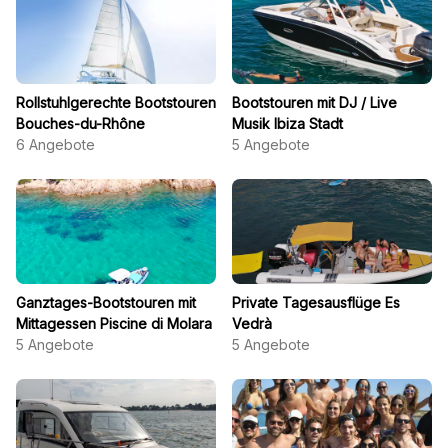
Rollstuhlgerechte Bootstouren
Bootstouren mit DJ / Live
Bouches-du-Rhône
Musik Ibiza Stadt
6
Angebote
5
Angebote
Ganztages-Bootstouren mit
Private Tagesausflüge Es
Mittagessen Piscine di Molara
Vedrà
5
Angebote
5
Angebote