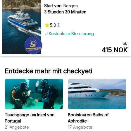
Start von:
Bergen
3 Stunden 30 Minuten
5,0
(
1
)
Kostenlose Stornierung
ab
415
NOK
Entdecke mehr mit checkyeti
Tauchgänge um Insel von
Bootstouren Baths of
Portugal
Aphrodite
21
Angebote
17
Angebote