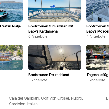
 Safari Platja
Bootstouren für Familien mit
Bootstouren fü
Babys Kardamena
Babys Mošćen
6
Angebote
4
Angebote
ç
Bootstouren Deutschland
Tagesausflüg
3
Angebote
3
Angebote
Cala dei Gabbiani, Golf von Orosei, Nuoro,
B
Sardinien, Italien