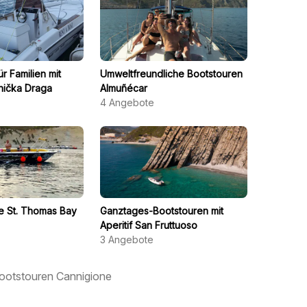
r Familien mit
Umweltfreundliche Bootstouren
ička Draga
Almuñécar
4
Angebote
e St. Thomas Bay
Ganztages-Bootstouren mit
Aperitif San Fruttuoso
3
Angebote
ootstouren Cannigione