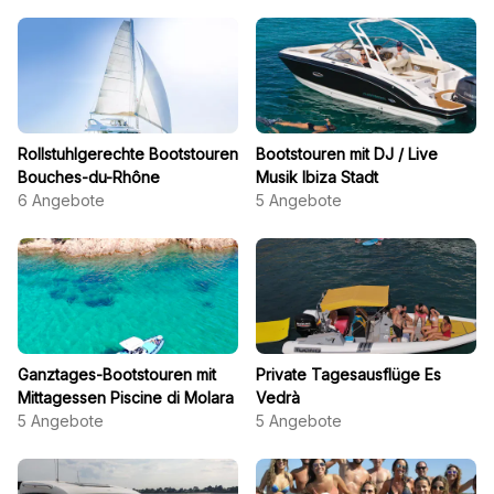
Rollstuhlgerechte Bootstouren
Bootstouren mit DJ / Live
Bouches-du-Rhône
Musik Ibiza Stadt
6
Angebote
5
Angebote
Ganztages-Bootstouren mit
Private Tagesausflüge Es
Mittagessen Piscine di Molara
Vedrà
5
Angebote
5
Angebote